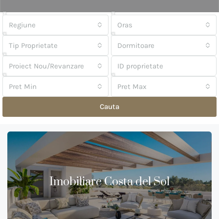
Regiune
Oras
Tip Proprietate
Dormitoare
Proiect Nou/Revanzare
Pret Min
Pret Max
Cauta
Imobiliare Costa del Sol