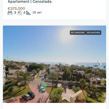
Apartament | Cancelada
€375,000
3
2
111
m²
DE VANZARE
REVANZARE