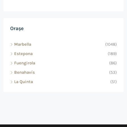
Orașe
Marbella
(1048)
Estepona
(189)
Fuengirola
(86)
Benahavís
(53)
La Quinta
(51)