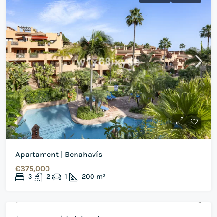
Apartament | Benahavís
€375,000
3
2
1
200
m²
DE VANZARE
REVANZARE