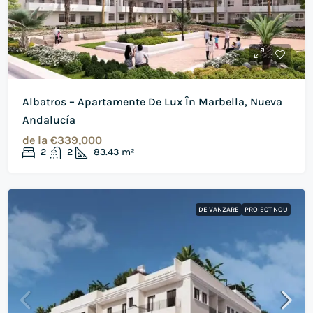
Albatros – Apartamente De Lux În Marbella, Nueva
Andalucía
de la
€339,000
2
2
83.43
m²
DE VANZARE
PROIECT NOU