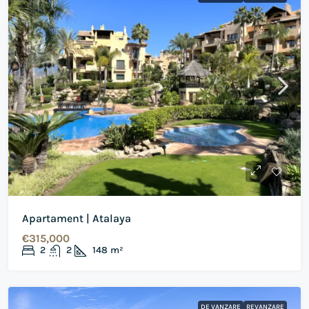
Apartament | Atalaya
€315,000
2
2
148
m²
DE VANZARE
REVANZARE