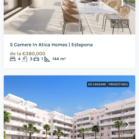
5 Camere In Atica Homes | Estepona
de la
€380,000
4
3
1
144
m²
DE VANZARE
PROIECT NOU