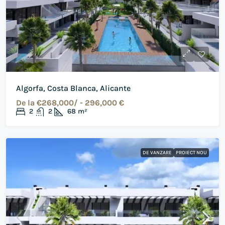
Algorfa, Costa Blanca, Alicante
De la
€268,000/ - 296,000 €
2
2
68
m²
DE VANZARE
PROIECT NOU