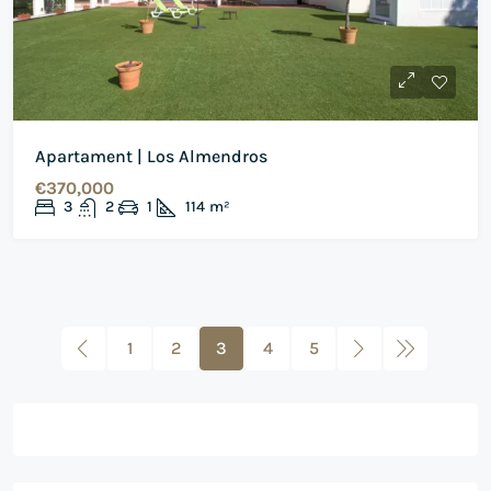
Apartament | Los Almendros
€370,000
3
2
1
114
m²
1
2
3
4
5