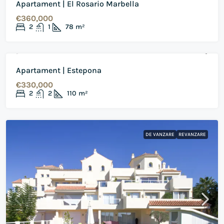
Apartament | El Rosario Marbella
€360,000
2
1
78
m²
DE VANZARE
REVANZARE
Apartament | Estepona
€330,000
2
2
110
m²
DE VANZARE
REVANZARE