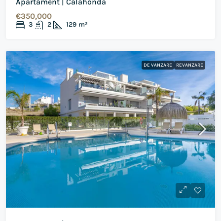
Apartament | Calahonda
€350,000
3
2
129
m²
DE VANZARE
REVANZARE