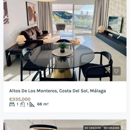
Altos De Los Monteros, Costa Del Sol, Málaga
€335,000
1
1
68
m²
DE VANZARE
REVANZARE