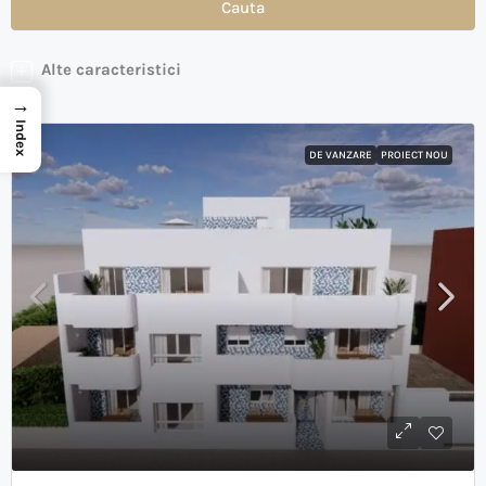
Cauta
Alte caracteristici
→
Index
DE VANZARE
PROIECT NOU