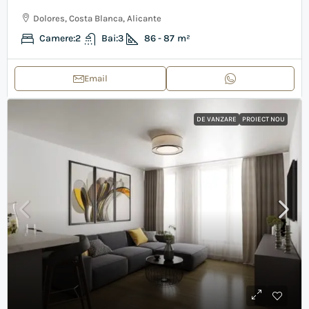
Dolores, Costa Blanca, Alicante
Camere:
2
Bai:
3
86 - 87
m²
Email
DE VANZARE
PROIECT NOU