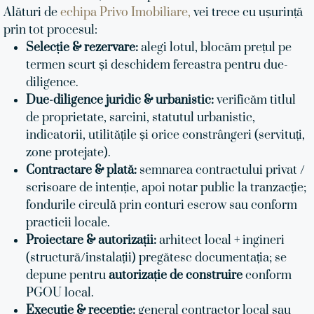
Alături de
echipa Privo Imobiliare,
vei trece cu ușurință
prin tot procesul:
Selecție & rezervare:
alegi lotul, blocăm prețul pe
termen scurt și deschidem fereastra pentru due-
diligence.
Due-diligence juridic & urbanistic:
verificăm titlul
de proprietate, sarcini, statutul urbanistic,
indicatorii, utilitățile și orice constrângeri (servituți,
zone protejate).
Contractare & plată:
semnarea contractului privat /
scrisoare de intenție, apoi notar public la tranzacție;
fondurile circulă prin conturi escrow sau conform
practicii locale.
Proiectare & autorizații:
arhitect local + ingineri
(structură/instalații) pregătesc documentația; se
depune pentru
autorizație de construire
conform
PGOU local.
Execuție & recepție:
general contractor local sau