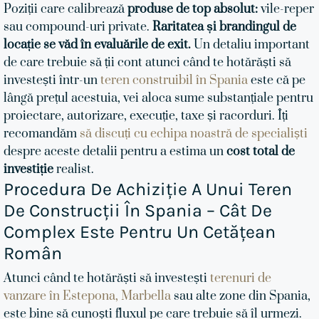
Poziții care calibrează
produse de top absolut:
vile-reper
sau compound-uri private.
Raritatea și brandingul de
locație se văd în evaluările de exit.
Un detaliu important
de care trebuie să ții cont atunci când te hotărăști să
investești într-un
teren construibil în Spania
este că pe
lângă prețul acestuia, vei aloca sume substanțiale pentru
proiectare, autorizare, execuție, taxe și racorduri. Îți
recomandăm
să discuți cu echipa noastră de specialiști
despre aceste detalii pentru a estima un
cost total de
investiție
realist.
Procedura De Achiziție A Unui Teren
De Construcții În Spania – Cât De
Complex Este Pentru Un Cetățean
Român
Atunci când te hotărăști să investești
terenuri de
vanzare în Estepona,
Marbella
sau alte zone din Spania,
este bine să cunoști fluxul pe care trebuie să îl urmezi.