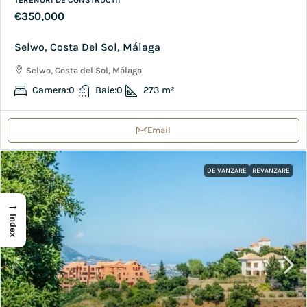
€350,000
Selwo, Costa Del Sol, Málaga
Selwo, Costa del Sol, Málaga
Camera:
0
Baie:
0
273
m²
Email
DE VANZARE
REVANZARE
→
Index