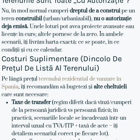
Terenurile Sunt Toate „cu Autorizație”?
Nu, în mod normal cumperi
dreptul de a construi
pe un
teren
construibil
(urban/urbanizabil),
nu o autorizație
deja emisă.
Unele loturi pot avea proiecte avansate sau
licențe în curs; altele pornesc de la zero. În ambele
scenarii, îți livrăm harta exactă: ce se poate, în ce
condiții și cu ce calendar.
Costuri Suplimentare (dincolo De
Prețul De Listă Al Terenului)
Pe lângă prețul
terenului rezidential de vanzare în
Spania
, îți recomandăm să bugetezi și
alte cheltuieli
care sunt necesare:
Taxe de transfer
(regim diferit dacă vinzi/cumperi
de la persoană juridică vs persoană fizică; în
practică, scenariile locale se încadrează într-un
interval uzual cu TVA/ITP + taxă de acte – îți
detaliem scenariul corect pe fiecare lot).