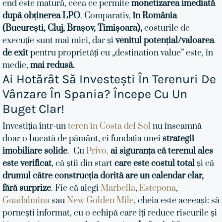
end este matură, ceea ce permite
monetizarea imediată
după obținerea LPO
. Comparativ,
în România
(București, Cluj, Brașov, Timișoara),
costurile de
execuție sunt mai mici, dar și
venitul potențial/valoarea
de exit
pentru proprietăți cu „destination value” este, în
medie,
mai redusă.
Ai Hotărât Să Investești În Terenuri De
Vânzare În Spania? Începe Cu Un
Buget Clar!
Investiția într-un
teren în Costa del Sol
nu înseamnă
doar o bucată de pământ, ci fundația unei
strategii
imobiliare solide
.
Cu
Privo,
ai siguranța că terenul ales
este verificat
, că știi din start
care este costul total
și că
drumul către construcția dorită are un calendar clar,
fără surprize
. Fie că alegi
Marbella
,
Estepona
,
Guadalmina
sau
New Golden Mile
, cheia este aceeași: să
pornești informat, cu o echipă care îți reduce riscurile și