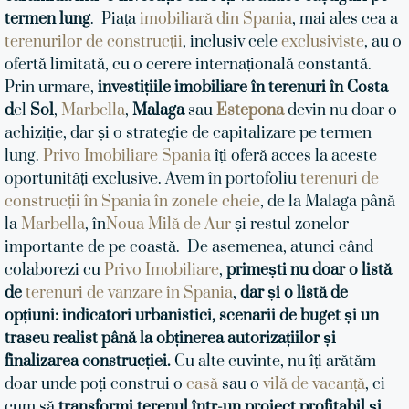
termen lung
.
Piața
imobiliară din Spania
, mai ales cea a
terenurilor de construcții
, inclusiv cele
exclusiviste
, au o
ofertă limitată, cu o cerere internațională constantă.
Prin urmare,
investițiile imobiliare în terenuri în Costa
d
el
Sol
,
Marbella
,
Malaga
sau
Estepona
devin nu doar o
achiziție, dar și o strategie de capitalizare pe termen
lung.
Privo Imobiliare Spania
îți oferă acces la aceste
oportunități exclusive. Avem în portofoliu
terenuri de
construcții în Spania în zonele cheie
, de la Malaga până
la
Marbella
, în
Noua Milă de Aur
și restul zonelor
importante de pe coastă.
De asemenea, atunci când
colaborezi cu
Privo Imobiliare
,
primești nu doar o listă
de
terenuri de vanzare în Spania
,
dar și o listă de
opțiuni: indicatori urbanistici, scenarii de buget și un
traseu realist până la obținerea autorizațiilor și
finalizarea construcției.
Cu alte cuvinte, nu îți arătăm
doar unde poți construi o
casă
sau o
vilă de vacanță
, ci
cum să
transformi terenul într-un proiect profitabil și