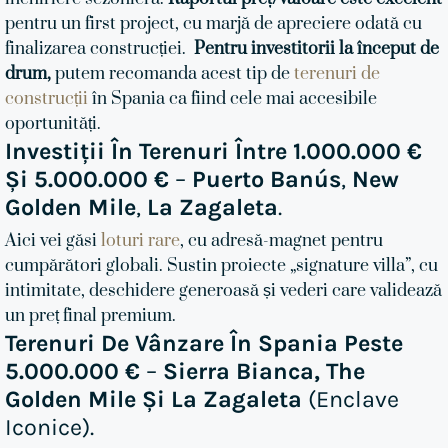
pentru un first project, cu marjă de apreciere odată cu
finalizarea construcției.
Pentru investitorii la început de
drum,
putem recomanda acest tip de
terenuri de
construcții
în Spania ca fiind cele mai accesibile
oportunități.
Investiții În Terenuri Între 1.000.000 €
Și 5.000.000 €
–
Puerto Banús
,
New
Golden Mile
,
La Zagaleta
.
Aici vei găsi
loturi rare
, cu adresă-magnet pentru
cumpărători globali. Sustin proiecte „signature villa”, cu
intimitate, deschidere generoasă și vederi care validează
un preț final premium.
Terenuri De Vânzare În Spania Peste
5.000.000 €
–
Sierra Bianca, The
Golden Mile Și La Zagaleta
(enclave
Iconice).