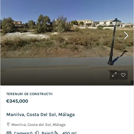
TERENURI DE CONSTRUCTII
€345,000
Manilva, Costa Del Sol, Málaga
Manilva, Costa del Sol, Málaga
Camera:
0
Baie:
0
450
m²