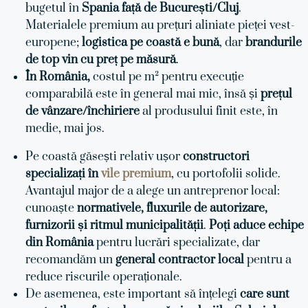
bugetul în
Spania față de București/Cluj
.
Materialele premium au prețuri aliniate pieței vest-
europene;
logistica pe coastă e bună
, dar
brandurile
de top vin cu preț pe măsură
.
În România,
costul pe m² pentru execuție
comparabilă este în general mai mic, însă și
prețul
de vânzare/închiriere
al produsului finit este, în
medie, mai jos.
Pe coastă găsești relativ ușor
constructori
specializați în
vile premium
, cu portofolii solide.
Avantajul major de a alege un antreprenor local:
cunoaște
normativele, fluxurile de autorizare,
furnizorii și ritmul municipalității
.
Poți aduce echipe
din România
pentru lucrări specializate, dar
recomandăm un
general contractor local
pentru a
reduce riscurile operaționale.
De asemenea, este important să înțelegi
care sunt