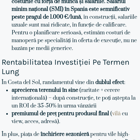
costurile cu forța de muncă și salariile. Salariul
minim național (SMI) în Spania este semnificativ
peste pragul de 1.000 €/lună
, în construcții, salariile
uzuale sunt mai ridicate, în funcție de calificare.
Pentru o planificare serioasă, estimăm costuri de
manoperă pe specialități în oferta de execuție, nu ne
bazăm pe medii generice.
Rentabilitatea Investiției Pe Termen
Lung
În Costa del Sol, randamentul vine din
dublul efect
:
aprecierea terenului în sine
(raritate + cerere
internațională) – după construcție, te poți aștepta la
un ROI de 35-50% în urma vânzării
premiumul de preț pentru produsul final
(
vilă
cu
view, acces, adresă).
În plus, piața de
închiriere sezonieră
pentru vile high-