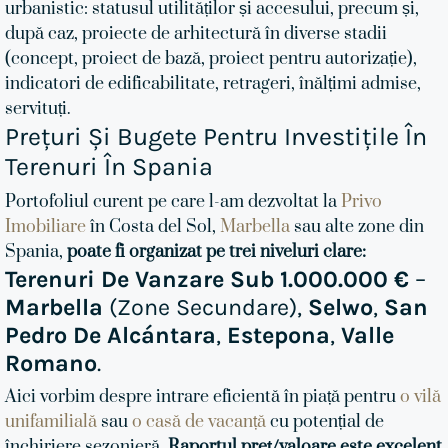
urbanistic: statusul utilităților și accesului, precum și,
după caz, proiecte de arhitectură în diverse stadii
(concept, proiect de bază, proiect pentru autorizație),
indicatori de edificabilitate, retrageri, înălțimi admise,
servituți.
Prețuri Și Bugete Pentru Investițile În
Terenuri În Spania
Portofoliul curent pe care l-am dezvoltat la
Privo
Imobiliare
în Costa del Sol,
Marbella
sau alte zone din
Spania,
poate fi organizat pe trei niveluri clare:
Terenuri De Vanzare Sub 1.000.000 €
–
Marbella
(zone Secundare),
Selwo
,
San
Pedro De Alcántara
,
Estepona
,
Valle
Romano
.
Aici vorbim despre intrare eficientă în piață pentru
o vilă
unifamilială
sau
o casă de vacanță
cu potențial de
închiriere sezonieră.
Raportul preț/valoare este excelent