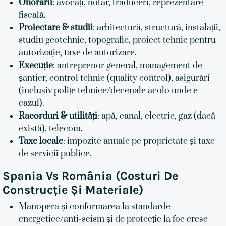
Onorarii
: avocați, notar, traduceri, reprezentare
fiscală.
Proiectare & studii
: arhitectură, structură, instalații,
studiu geotehnic, topografie, proiect tehnic pentru
autorizație, taxe de autorizare.
Execuție
: antreprenor general, management de
șantier, control tehnic (quality control), asigurări
(inclusiv polițe tehnice/decenale acolo unde e
cazul).
Racorduri & utilități
: apă, canal, electric, gaz (dacă
există), telecom.
Taxe locale
: impozite anuale pe proprietate și taxe
de servicii publice.
Spania Vs România (costuri De
Construcție Și Materiale)
Manopera și conformarea la standarde
energetice/anti-seism și de protecție la foc cresc