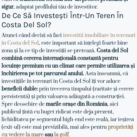
sigur
, adaptat profilului tău de investitor.
De Ce Să Investești Într-Un Teren În
Costa Del Sol?
Atunci când decizi să faci
investitii imobiliare în terenuri
în Costa del Sol
, este important să înțelegi foarte bine
zona și la ce tip de investiții se pretează.
Costa del Sol
combină cererea internațională constantă pentru
locuințe premium cu un climat care permite utilizarea și
închirierea pe tot parcursul anului.
Asta înseamnă, că
investițiile în terenuri în Costa del Sol îți vor aduce
beneficii duble:
prin trecerea timpului (raritate și cerere
persistentă) și prin valoarea adăugată a construcției.
Spre deosebire de
marile orașe din România
, ​​aici
publicul țintă cu buget ridicat este deja prezent,
lichiditatea pe segmentul high-end este reală, iar ieșirea
(exit-ul) este mai previzibilă, mai ales pentru
proprietăți
cu vedere la mare
sau
la golf
.