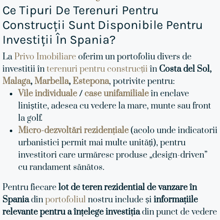
Ce Tipuri De Terenuri Pentru
Construcții Sunt Disponibile Pentru
Investiții În Spania?
La
Privo Imobiliare
oferim un portofoliu divers de
investitii în
terenuri pentru construcții
în
Costa del Sol,
Malaga
,
Marbella
,
Estepona
, potrivite pentru:
Vile individuale
/
case unifamiliale
în enclave
liniștite, adesea cu vedere la mare, munte sau front
la golf.
Micro-dezvoltări rezidențiale
(acolo unde indicatorii
urbanistici permit mai multe unități), pentru
investitori care urmăresc produse „design-driven”
cu randament sănătos.
Pentru fiecare
lot de teren rezidential de vanzare în
Spania
din
portofoliul
nostru include și
informațiile
relevante pentru a înțelege investiția
din punct de vedere