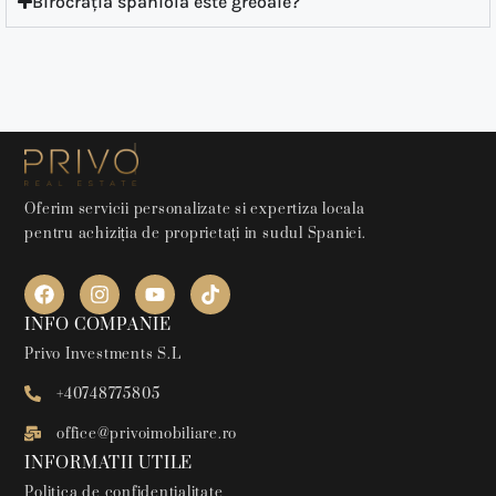
Birocrația spaniolă este greoaie?
Oferim servicii personalizate si expertiza locala
pentru achiziția de proprietați in sudul Spaniei.
INFO COMPANIE
Privo Investments S.L
+40748775805
office@privoimobiliare.ro
INFORMATII UTILE
Politica de confidentialitate