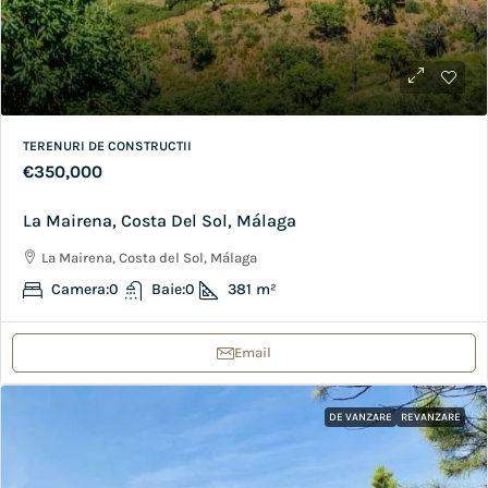
TERENURI DE CONSTRUCTII
€350,000
La Mairena, Costa Del Sol, Málaga
La Mairena, Costa del Sol, Málaga
Camera:
0
Baie:
0
381
m²
Email
DE VANZARE
REVANZARE