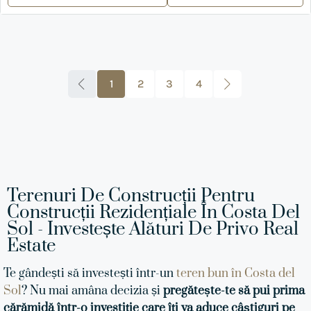
1
2
3
4
Terenuri De Construcții Pentru
Construcții Rezidențiale În Costa Del
Sol - Investește Alături De Privo Real
Estate
Te gândești să investești într-un
teren bun în Costa del
Sol
? Nu mai amâna decizia și
pregătește-te să pui prima
cărămidă într-o investiție care îți va aduce câștiguri pe