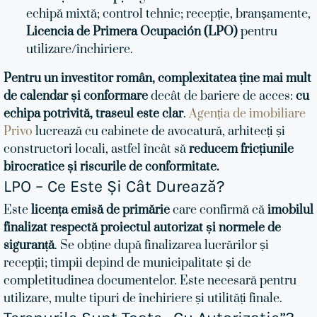
echipă mixtă; control tehnic; recepție, branșamente,
Licencia de Primera Ocupación (LPO)
pentru
utilizare/închiriere.
Pentru un investitor român, complexitatea ține mai mult
de calendar și conformare
decât de bariere de acces:
cu
echipa potrivită, traseul este clar
.
Agenția de imobiliare
Privo
lucrează cu cabinete de avocatură, arhitecți și
constructori locali, astfel încât să
reducem fricțiunile
birocratice și riscurile de conformitate.
LPO – Ce Este Și Cât Durează?
Este
licența emisă de primărie
care confirmă că
imobilul
finalizat respectă proiectul autorizat și normele de
siguranță
. Se obține după finalizarea lucrărilor și
recepții; timpii depind de municipalitate și de
completitudinea documentelor. Este necesară pentru
utilizare, multe tipuri de închiriere și utilități finale.