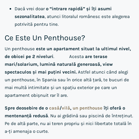
Dacă vrei doar
o “intrare rapidă” și îți asumi
sezonalitatea
, atunci litoralul românesc este alegerea
potrivită pentru tine.
Ce Este Un Penthouse?
Un penthouse
este un apartament situat la ultimul nivel,
de obicei pe 2 niveluri
. Acesta
are terase
mari/solarium, lumină naturală generoasă, view
spectaculos și mai puțini vecini.
Astfel atunci când alegi
un penthouse, în Spania sau în orice altă țară, te bucuri de
mai multă intimitate și un spațiu exterior pe care un
apartament obișnuit rar îl are.
Spre deosebire de o
casă
/
vilă
,
un penthouse
îți oferă o
mentenanță redusă
. Nu ai grădină sau piscină de întreținut.
Pe de altă parte, nu ai teren propriu și nici libertate totală în
a-ți amenaja o curte.