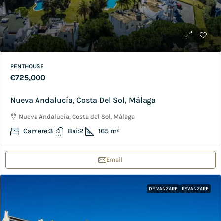
PENTHOUSE
€725,000
Nueva Andalucía, Costa Del Sol, Málaga
Nueva Andalucía, Costa del Sol, Málaga
Camere:
3
Bai:
2
165
m²
Email
DE VANZARE
REVANZARE