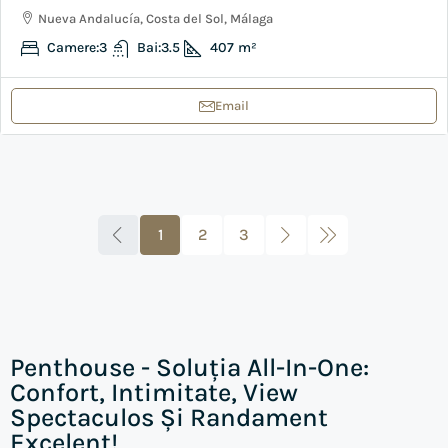
Nueva Andalucía, Costa del Sol, Málaga
Camere:
3
Bai:
3.5
407
m²
Email
1
2
3
Penthouse - Soluția All-In-One:
Confort, Intimitate, View
Spectaculos Și Randament
Excelent!