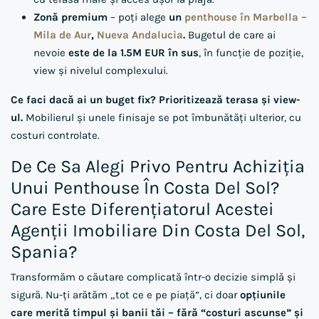
Zonă premium
– poți alege
un
penthouse în Marbella –
Mila de Aur
,
Nueva Andalucia
.
Bugetul de care ai
nevoie
este de la 1.5M EUR în sus
, în funcție de poziție,
view și nivelul complexului.
Ce faci dacă ai un buget fix?
Prioritizează terasa și view-
ul.
Mobilierul și unele finisaje se pot îmbunătăți ulterior, cu
costuri controlate.
De Ce Sa Alegi Privo Pentru Achiziția
Unui Penthouse În Costa Del Sol?
Care Este Diferențiatorul Acestei
Agenții Imobiliare Din Costa Del Sol,
Spania?
Transformăm o căutare complicată într-o decizie simplă și
sigură. Nu-ți arătăm „tot ce e pe piață”, ci doar
opțiunile
care merită timpul și banii tăi – fără “costuri ascunse” și