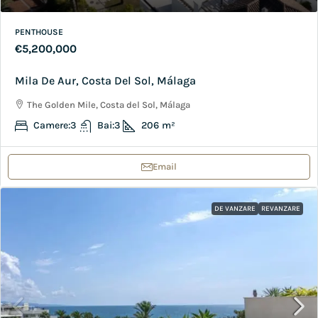
PENTHOUSE
€5,200,000
Mila De Aur, Costa Del Sol, Málaga
The Golden Mile, Costa del Sol, Málaga
Camere:
3
Bai:
3
206
m²
Email
DE VANZARE
REVANZARE