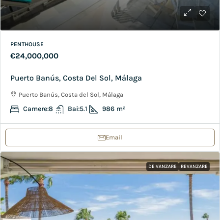
PENTHOUSE
€24,000,000
Puerto Banús, Costa Del Sol, Málaga
Puerto Banús, Costa del Sol, Málaga
Camere:
8
Bai:
5.1
986
m²
Email
DE VANZARE
REVANZARE