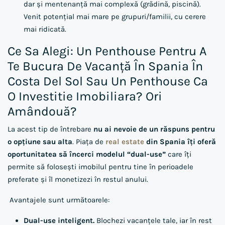
dar și mentenanță mai complexă (grădină, piscină).
Venit potențial mai mare pe grupuri/familii, cu cerere
mai ridicată.
Ce Sa Alegi: Un Penthouse Pentru A
Te Bucura De Vacanță În Spania În
Costa Del Sol Sau Un Penthouse Ca
O Investitie Imobiliara? Ori
Amândouă?
La acest tip de întrebare
nu ai nevoie de un răspuns pentru
o opțiune sau alta
. Piața de
real estate
din Spania îți oferă
oportunitatea să încerci modelul “dual-use”
care îți
permite să folosești imobilul pentru tine în perioadele
preferate și îl monetizezi în restul anului.
Avantajele sunt următoarele:
Dual-use inteligent.
Blochezi vacanțele tale, iar în rest