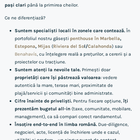
pași clari
până la primirea cheilor.
Ce ne diferențiază?
Suntem specialiști locali în zonele care contează.
În
portofoliul nostru găsești
penthouse în Marbella
,
Estepona
,
Mijas
(
Riviera del So
l/
Calahonda
) sau
Benahavís
, cu înțelegere reală a prețurilor, a cererii și a
proiectelor cu tracțiune.
Suntem atenți la nevoile tale.
Primești doar
proprietăți care își păstrează valoarea
: vedere
autentică la mare, terase mari, proximitate de
plajă/servicii și comunități bine administrate.
Cifre înainte de priveliști.
Pentru fiecare opțiune,
îți
prezentăm bugetul all-in
(taxe, comunitate, mobilare,
management), ca să compari corect randamentul.
Însoțire end-to-end în limba română.
Due-diligence,
negocieri, acte, licență de închiriere unde e cazul,