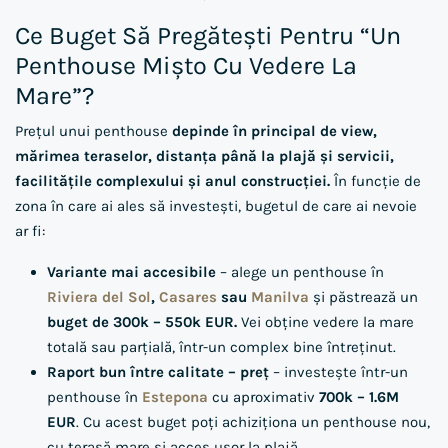
Ce Buget Să Pregătești Pentru “un
Penthouse Mișto Cu Vedere La
Mare”?
Prețul unui penthouse
depinde în principal de view,
mărimea teraselor, distanța până la plajă și servicii,
facilitățile complexului și anul construcției.
În funcție de
zona în care ai ales să investești, bugetul de care ai nevoie
ar fi:
Variante mai accesibile
– alege un penthouse în
Riviera del Sol
,
Casares
sau
Manilva
și păstrează un
buget de 300k – 550k EUR.
Vei obține vedere la mare
totală sau parțială, într-un complex bine întreținut.
Raport bun între calitate – preț
– investește într-un
penthouse în
Estepona
cu aproximativ
700k – 1.6M
EUR
. Cu acest buget poți achiziționa un penthouse nou,
cu terasă mare și acces ușor la plajă.