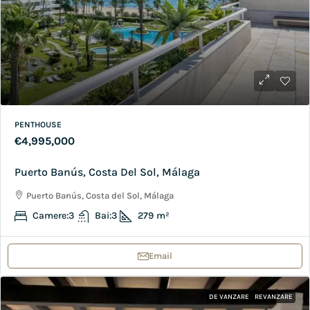
PENTHOUSE
€4,995,000
Puerto Banús, Costa Del Sol, Málaga
Puerto Banús, Costa del Sol, Málaga
Camere:
3
Bai:
3
279
m²
Email
DE VANZARE
REVANZARE