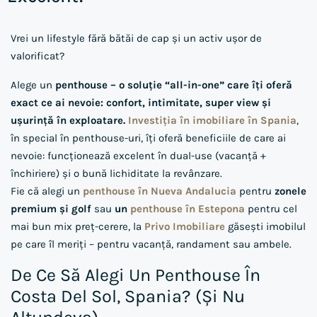
Vrei un lifestyle fără bătăi de cap și un activ ușor de
valorificat?
Alege un
penthouse – o soluție “all-in-one” care îți oferă
exact ce ai nevoie: confort, intimitate, super view și
ușurință în exploatare.
Investiția în imobiliare în Spania
,
în special în penthouse-uri, îți oferă beneficiile de care ai
nevoie: funcționează excelent în dual-use (vacanță +
închiriere) și o bună lichiditate la revânzare.
Fie că alegi un
penthouse în Nueva Andalucia
pentru
zonele
premium și golf
sau
un
penthouse în Estepona
pentru cel
mai bun mix preț-cerere, la
Privo Imobiliare
găsești imobilul
pe care îl meriți – pentru vacanță, randament sau ambele.
De Ce Să Alegi Un Penthouse În
Costa Del Sol, Spania? (și Nu