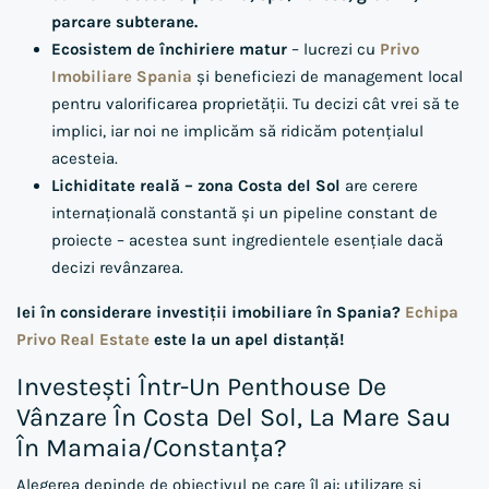
parcare subterane.
Ecosistem de închiriere matur
– lucrezi cu
Privo
Imobiliare Spania
și beneficiezi de management local
pentru valorificarea proprietății. Tu decizi cât vrei să te
implici, iar noi ne implicăm să ridicăm potențialul
acesteia.
Lichiditate reală – zona Costa del Sol
are cerere
internațională constantă și un pipeline constant de
proiecte – acestea sunt ingredientele esențiale dacă
decizi revânzarea.
Iei în considerare investiții imobiliare în Spania?
Echipa
Privo Real Estate
este la un apel distanță!
Investești Într-Un Penthouse De
Vânzare În Costa Del Sol, La Mare Sau
În Mamaia/Constanța?
Alegerea depinde de obiectivul pe care îl ai: utilizare și