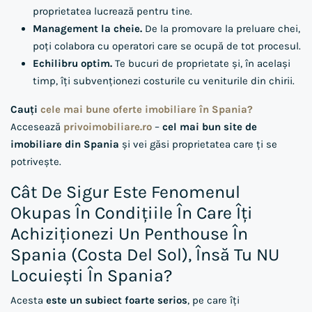
proprietatea lucrează pentru tine.
Management la cheie.
De la promovare la preluare chei,
poți colabora cu operatori care se ocupă de tot procesul.
Echilibru optim.
Te bucuri de proprietate și, în același
timp, îți subvenționezi costurile cu veniturile din chirii.
Cauți
cele mai bune oferte imobiliare în Spania?
Accesează
privoimobiliare.ro
–
cel mai bun site de
imobiliare din Spania
și vei găsi proprietatea care ți se
potrivește.
Cât De Sigur Este Fenomenul
Okupas În Condițiile În Care Îți
Achiziționezi Un Penthouse În
Spania (Costa Del Sol), Însă Tu NU
Locuiești În Spania?
Acesta
este un subiect foarte serios
, pe care îți