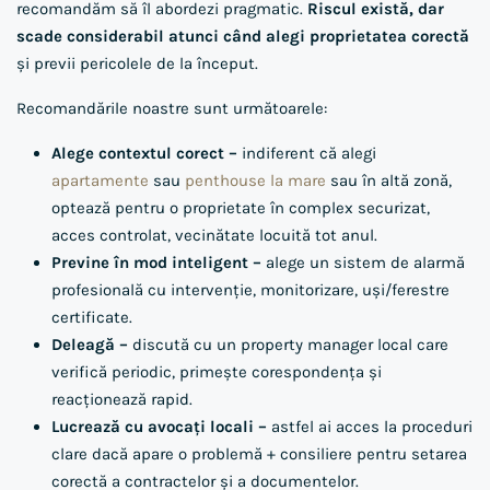
recomandăm să îl abordezi pragmatic.
Riscul există, dar
scade considerabil atunci când alegi proprietatea corectă
și previi pericolele de la început.
Recomandările noastre sunt următoarele:
Alege contextul corect –
indiferent că alegi
apartamente
sau
penthouse la mare
sau în altă zonă,
optează pentru o proprietate în complex securizat,
acces controlat, vecinătate locuită tot anul.
Previne în mod inteligent –
alege un sistem de alarmă
profesională cu intervenție, monitorizare, uși/ferestre
certificate.
Deleagă –
discută cu un property manager local care
verifică periodic, primește corespondența și
reacționează rapid.
Lucrează cu avocați locali –
astfel ai acces la proceduri
clare dacă apare o problemă + consiliere pentru setarea
corectă a contractelor și a documentelor.