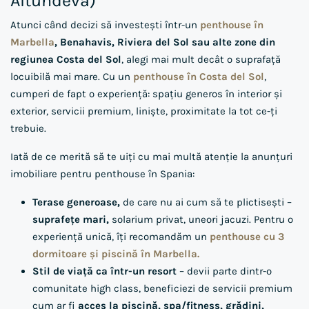
Altundeva)
Atunci când decizi să investești într-un
penthouse în
Marbella
, Benahavis, Riviera del Sol sau alte zone din
regiunea Costa del Sol
, alegi mai mult decât o suprafață
locuibilă mai mare. Cu un
penthouse în Costa del Sol
,
cumperi de fapt o experiență: spațiu generos în interior și
exterior, servicii premium, liniște, proximitate la tot ce-ți
trebuie.
Iată de ce merită să te uiți cu mai multă atenție la anunțuri
imobiliare pentru penthouse în Spania:
Terase generoase,
de care nu ai cum să te plictisești –
suprafețe mari,
solarium privat, uneori jacuzi. Pentru o
experiență unică, îți recomandăm un
penthouse cu 3
dormitoare și piscină în Marbella.
Stil de viață ca într-un resort
– devii parte dintr-o
comunitate high class, beneficiezi de servicii premium
cum ar fi
acces la piscină, spa/fitness, grădini,