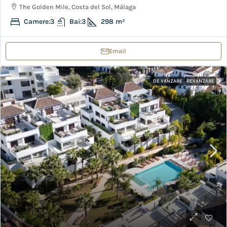
The Golden Mile, Costa del Sol, Málaga
Camere:
3
Bai:
3
298
m²
Email
DE VANZARE
REVANZARE