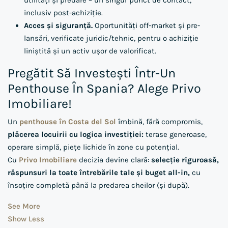
utilități și predare – un singur punct de contact,
inclusiv post-achiziție.
Acces și siguranță.
Oportunități off-market și pre-
lansări, verificate juridic/tehnic, pentru o achiziție
liniștită și un activ ușor de valorificat.
Pregătit Să Investești Într-Un
Penthouse În Spania? Alege Privo
Imobiliare!
Un
penthouse în Costa del Sol
îmbină, fără compromis,
plăcerea locuirii cu logica investiției:
terase generoase,
operare simplă, piețe lichide în zone cu potențial.
Cu
Privo Imobiliare
decizia devine clară:
selecție riguroasă,
răspunsuri la toate întrebările tale și buget all-in,
cu
însoțire completă până la predarea cheilor (și după).
See More
Show Less