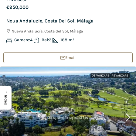
€950,000
Noua Andaluzie, Costa Del Sol, Málaga
Nueva Andalucía, Costa del Sol, Málaga
Camere:
4
Bai:
3
188
m²
Email
DE VANZARE
REVANZARE
→
Index