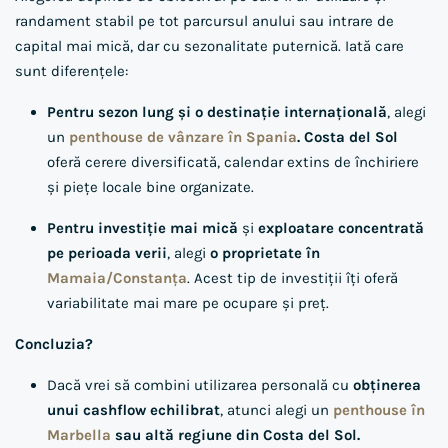
randament stabil pe tot parcursul anului sau intrare de
capital mai mică, dar cu sezonalitate puternică. Iată care
sunt diferențele:
Pentru sezon lung și o destinație internațională
, alegi
un
penthouse de vânzare în Spania
. Costa del Sol
oferă cerere diversificată, calendar extins de închiriere
și piețe locale bine organizate.
Pentru investiție mai mică
și
exploatare concentrată
pe perioada verii
, alegi
o proprietate în
Mamaia/Constanța
. Acest tip de investiții îți oferă
variabilitate mai mare pe ocupare și preț.
Concluzia?
Dacă vrei să combini utilizarea personală cu
obținerea
unui cashflow echilibrat
, atunci alegi un
penthouse în
Marbella
sau altă regiune din Costa del Sol.