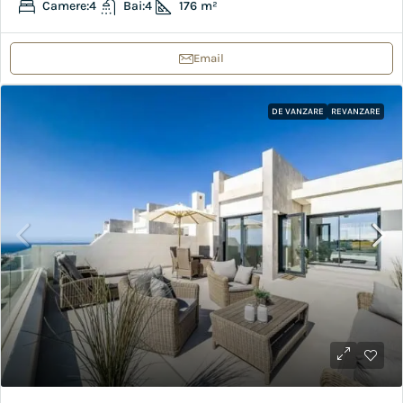
Camere:
4
Bai:
4
176
m²
Email
DE VANZARE
REVANZARE