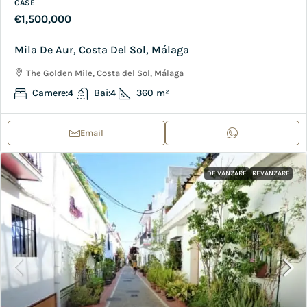
CASE
€1,500,000
Mila De Aur, Costa Del Sol, Málaga
The Golden Mile, Costa del Sol, Málaga
Camere:
4
Bai:
4
360
m²
Email
DE VANZARE
REVANZARE