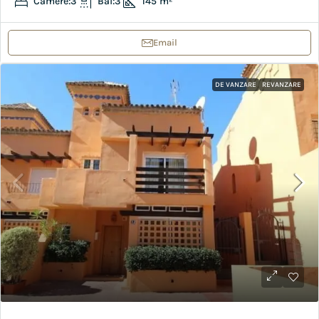
Camere:
3
Bai:
3
145
m²
Email
DE VANZARE
REVANZARE