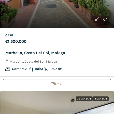
CASE
€1,500,000
Marbella, Costa Del Sol, Málaga
Marbella, Costa del Sol, Málaga
Camere:
3
Bai:
3
252
m²
Email
DE VANZARE
REVANZARE