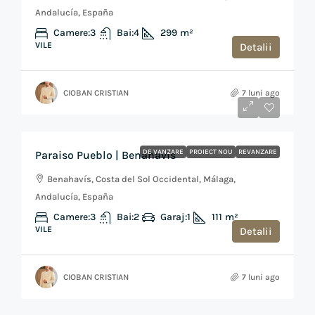
Andalucía, España
Camere:
3
Bai:
4
299
m²
VILE
Detalii
CIOBAN CRISTIAN
7 luni ago
de la
€360,000
DE VANZARE
PROIECT NOU
REVANZARE
Paraiso Pueblo | Benahavis
Benahavís, Costa del Sol Occidental, Málaga,
Andalucía, España
Camere:
3
Bai:
2
Garaj:
1
111
m²
VILE
Detalii
CIOBAN CRISTIAN
7 luni ago