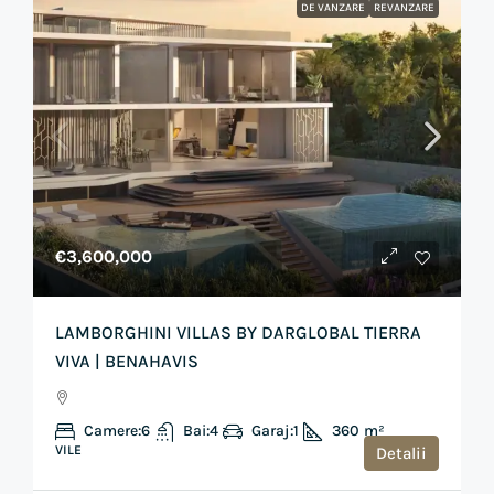
DE VANZARE
REVANZARE
€3,600,000
LAMBORGHINI VILLAS BY DARGLOBAL TIERRA
VIVA | BENAHAVIS
Camere:
6
Bai:
4
Garaj:
1
360
m²
VILE
Detalii