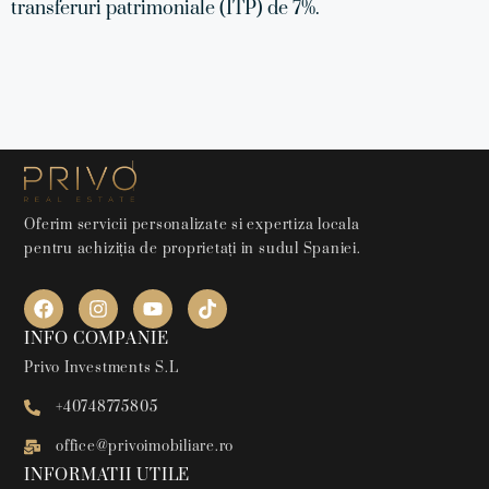
transferuri patrimoniale (ITP) de 7%.
Oferim servicii personalizate si expertiza locala
pentru achiziția de proprietați in sudul Spaniei.
INFO COMPANIE
Privo Investments S.L
+40748775805
office@privoimobiliare.ro
INFORMATII UTILE