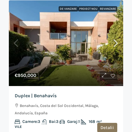
DE VANZARE
PROIECT NOU
REVANZARE
€950,000
Duplex | Benahavís
Benahavís, Costa del Sol Occidental, Málaga,
Andalucía, España
Camere:
3
Bai:
3
Garaj:
1
168
m²
VILE
Detalii