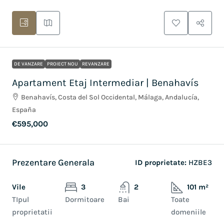
DE VANZARE
PROIECT NOU
REVANZARE
Apartament Etaj Intermediar | Benahavís
Benahavís, Costa del Sol Occidental, Málaga, Andalucía,
España
€595,000
Prezentare Generala
ID proprietate:
HZBE3
Vile
3
2
101 m²
TIpul
Dormitoare
Bai
Toate
proprietatii
domeniile