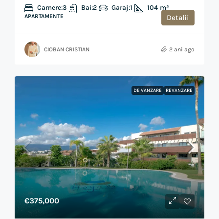
Camere:
3
Bai:
2
Garaj:
1
104
m²
APARTAMENTE
Detalii
CIOBAN CRISTIAN
2 ani ago
DE VANZARE
REVANZARE
€375,000