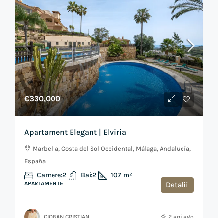
€330,000
Apartament Elegant | Elviria
Marbella, Costa del Sol Occidental, Málaga, Andalucía,
España
Camere:
2
Bai:
2
107
m²
APARTAMENTE
Detalii
CIOBAN CRISTIAN
2 ani ago