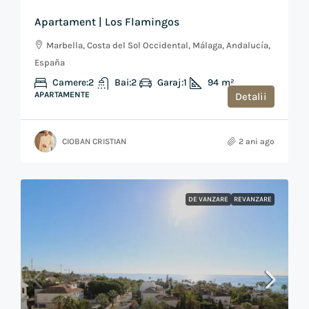
Apartament | Los Flamingos
Marbella, Costa del Sol Occidental, Málaga, Andalucía,
España
Camere:
2
Bai:
2
Garaj:
1
94
m²
APARTAMENTE
Detalii
CIOBAN CRISTIAN
2 ani ago
DE VANZARE
REVANZARE