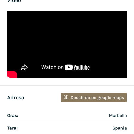
Video
Adresa
Deschide pe google maps
Oras:
Marbella
Tara:
Spania