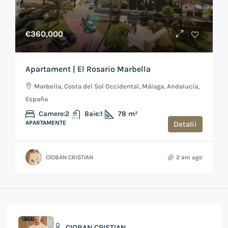
€360,000
Apartament | El Rosario Marbella
Marbella, Costa del Sol Occidental, Málaga, Andalucía,
España
Camere:
2
Baie:
1
78
m²
APARTAMENTE
Detalii
CIOBAN CRISTIAN
2 ani ago
CIOBAN CRISTIAN