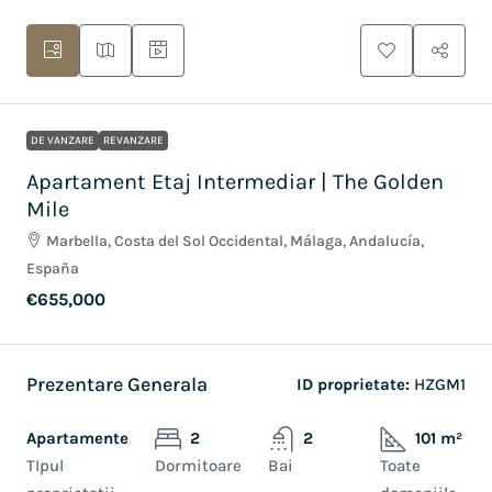
DE VANZARE
REVANZARE
Apartament Etaj Intermediar | The Golden
Mile
Marbella, Costa del Sol Occidental, Málaga, Andalucía,
España
€655,000
Prezentare Generala
ID proprietate:
HZGM1
Apartamente
2
2
101 m²
TIpul
Dormitoare
Bai
Toate