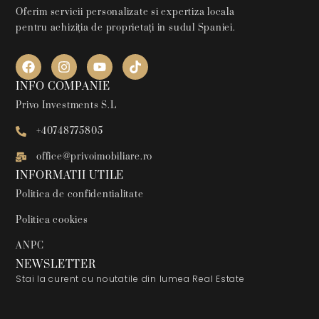
Oferim servicii personalizate si expertiza locala
pentru achiziția de proprietați in sudul Spaniei.
INFO COMPANIE
Privo Investments S.L
+40748775805
office@privoimobiliare.ro
INFORMATII UTILE
Politica de confidentialitate
Politica cookies
ANPC
NEWSLETTER
Stai la curent cu noutatile din lumea Real Estate