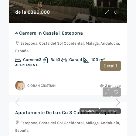
de la
€360,000
4 Camere In Cassia | Estepona
Estepona, Costa del Sol Occidental, Málaga, Andalucía,
España
Camere:
3
Bai:
3
Garaj:
1
103
m²
APARTAMENTE
Detalii
CIOBAN CRISTIAN
2 ani ago
de la
€380,000
DE VANZARE
PROIECT NOU
Apartamente De Lux Cu 3 Camere – Estepona
Estepona, Costa del Sol Occidental, Málaga, Andalucía,
España