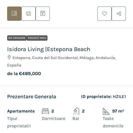
DE VANZARE
PROIECT NOU
Isidora Living |Estepona Beach
Estepona, Costa del Sol Occidental, Málaga, Andalucía,
España
de la
€489,000
Prezentare Generala
ID proprietate:
HZILE1
Apartamente
2
2
97 m²
TIpul
Dormitoare
Bai
Toate
proprietatii
domeniile