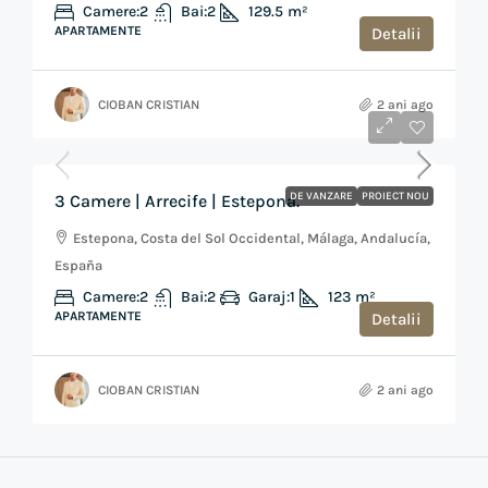
Camere:
2
Bai:
2
129.5
m²
APARTAMENTE
Detalii
CIOBAN CRISTIAN
2 ani ago
de la
€323,000
DE VANZARE
PROIECT NOU
3 Camere | Arrecife | Estepona.
Estepona, Costa del Sol Occidental, Málaga, Andalucía,
España
Camere:
2
Bai:
2
Garaj:
1
123
m²
APARTAMENTE
Detalii
CIOBAN CRISTIAN
2 ani ago