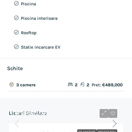
Piscina
Piscina interioara
Rooftop
Statie incarcare EV
Schite
2
2
Pret:
€489,000
3 camere
Listari Similare
de la
€390,000