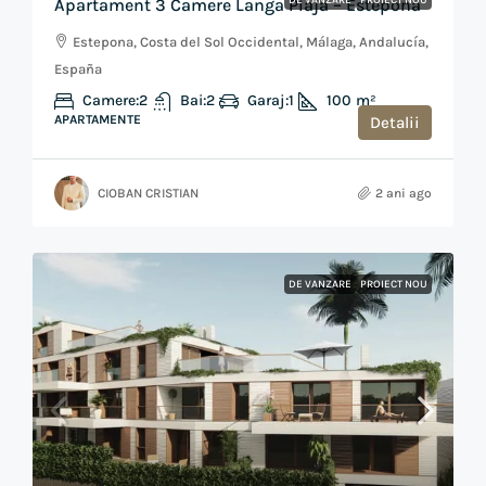
DE VANZARE
PROIECT NOU
Apartament 3 Camere Langa Plaja – Estepona
Estepona, Costa del Sol Occidental, Málaga, Andalucía,
España
Camere:
2
Bai:
2
Garaj:
1
100
m²
APARTAMENTE
Detalii
CIOBAN CRISTIAN
2 ani ago
DE VANZARE
PROIECT NOU