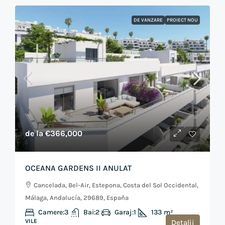
DE VANZARE
PROIECT NOU
de la
€366,000
OCEANA GARDENS II ANULAT
Cancelada, Bel-Air, Estepona, Costa del Sol Occidental,
Málaga, Andalucía, 29689, España
Camere:
3
Bai:
2
Garaj:
1
133
m²
VILE
Detalii