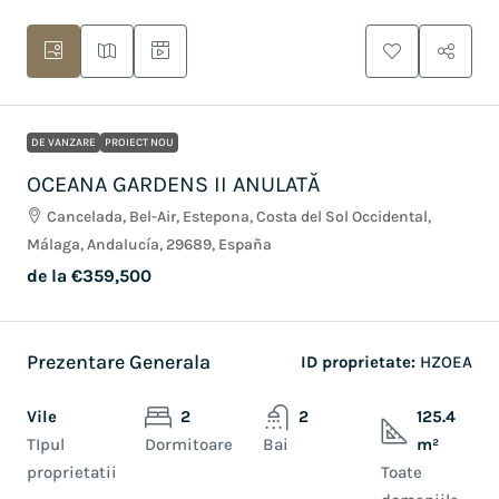
DE VANZARE
PROIECT NOU
OCEANA GARDENS II ANULATĂ
Cancelada, Bel-Air, Estepona, Costa del Sol Occidental,
Málaga, Andalucía, 29689, España
de la
€359,500
Prezentare Generala
ID proprietate:
HZOEA
Vile
2
2
125.4
TIpul
Dormitoare
Bai
m²
proprietatii
Toate