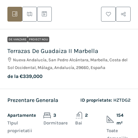
DE VANZARE
PROIECT NOU
Terrazas De Guadaiza II Marbella
Nueva Andalucía, San Pedro Alcántara, Marbella, Costa del
Sol Occidental, Málaga, Andalucía, 29660, España
de la
€339,000
Prezentare Generala
ID proprietate:
HZTDG2
Apartamente
3
2
154
TIpul
Dormitoare
Bai
m²
proprietatii
Toate