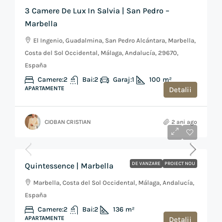
3 Camere De Lux In Salvia | San Pedro –
Marbella
El Ingenio, Guadalmina, San Pedro Alcántara, Marbella,
Costa del Sol Occidental, Málaga, Andalucía, 29670,
España
Camere:
2
Bai:
2
Garaj:
1
100
m²
APARTAMENTE
Detalii
CIOBAN CRISTIAN
2 ani ago
de la
€440,000
DE VANZARE
PROIECT NOU
Quintessence | Marbella
Marbella, Costa del Sol Occidental, Málaga, Andalucía,
España
Camere:
2
Bai:
2
136
m²
APARTAMENTE
Detalii