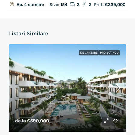
Size:
154
3
2
Pret:
€339,000
Ap. 4 camere
Listari Similare
DE VANZARE
PROIECT NOU
de la
€590,000