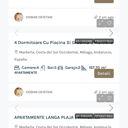
CIOBAN CRISTIAN
2 ani ago
de la
€1,270,000
DE VANZARE
PROIECT NOU
4 Dormitoare Cu Piscina Si Gradina | Marbella
Marbella, Costa del Sol Occidental, Málaga, Andalucía,
España
Camere:
4
Bai:
5
Garaje:
2
167.70
m²
APARTAMENTE
Detalii
CIOBAN CRISTIAN
2 ani ago
de la
€580,000
DE VANZARE
PROIECT NOU
APARTAMENTE LANGA PLAJA | MARBELLA
Marbella, Costa del Sol Occidental, Málaga, Andalucía,