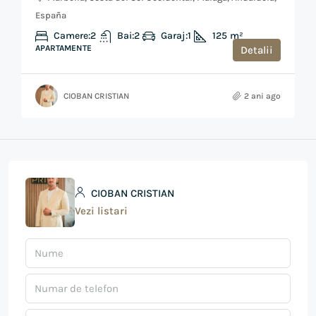
España
Camere:
2
Bai:
2
Garaj:
1
125
m²
APARTAMENTE
Detalii
CIOBAN CRISTIAN
2 ani ago
CIOBAN CRISTIAN
Vezi listari