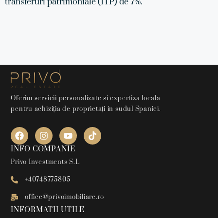
transferuri patrimoniale (ITP) de 7%.
Oferim servicii personalizate si expertiza locala
pentru achiziția de proprietați in sudul Spaniei.
INFO COMPANIE
Privo Investments S.L
+40748775805
office@privoimobiliare.ro
INFORMATII UTILE