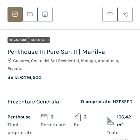
DE VANZARE
PROIECT NOU
Penthouse In Pure Sun II | Manilva
Casares, Costa del Sol Occidental, Málaga, Andalucía,
España
de la
€416,500
Prezentare Generala
ID proprietate:
HZPSEPD
Penthouse
3
3
106,42
TIpul
Dormitoare
Bai
m²
proprietatii
Toate