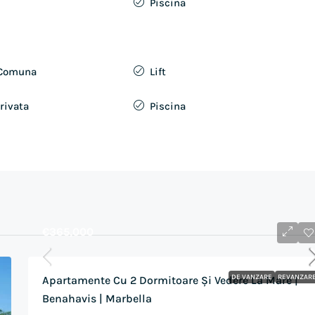
Piscina
 Comuna
Lift
rivata
Piscina
€365,000
DE VANZARE
REVANZAR
Apartamente Cu 2 Dormitoare Și Vedere La Mare |
Benahavis | Marbella