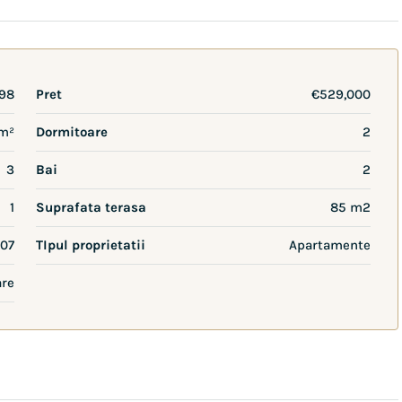
98
Pret
€529,000
 m²
Dormitoare
2
3
Bai
2
1
Suprafata terasa
85 m2
07
TIpul proprietatii
Apartamente
are