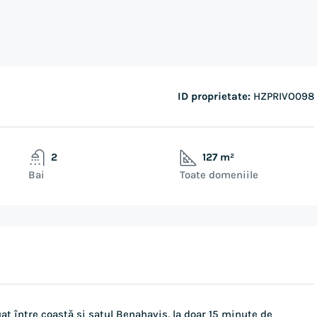
ID proprietate:
HZPRIVO098
2
127 m²
Bai
Toate domeniile
at între coastă și satul Benahavis, la doar 15 minute de