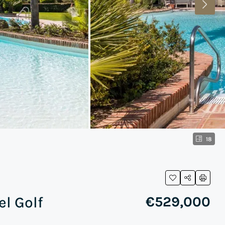
18
l Golf
€529,000