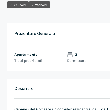
DE VANZARE
REVANZARE
Prezentare Generala
Apartamente
2
TIpul proprietatii
Dormitoare
Descriere
Capanes del Golf este un complex rezidențial de lux situ