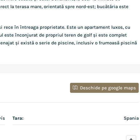
rect la terasa mare, orientată spre nord-est; bucătăria este
și rece în întreaga proprietate. Este un apartament luxos, cu
este înconjurat de propriul teren de golf și este complet
menajat și există o serie de piscine, inclusiv o frumoasă piscină
Deschide pe google maps
ís
Tara:
Spania