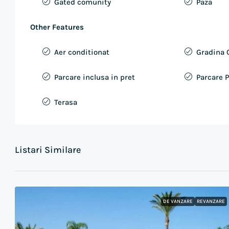
Gated comunity
Paza
Other Features
Aer conditionat
Gradina
Parcare inclusa in pret
Parcare P
Terasa
Listari Similare
DE VANZARE
REVANZARE