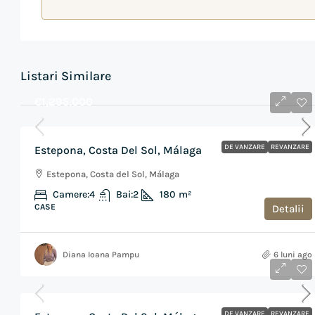
Listari Similare
€1,295,000
DE VANZARE
REVANZARE
Estepona, Costa Del Sol, Málaga
Estepona, Costa del Sol, Málaga
Camere:
4
Bai:
2
180
m²
CASE
Detalii
Diana Ioana Pampu
6 luni ago
€1,050,000
DE VANZARE
REVANZARE