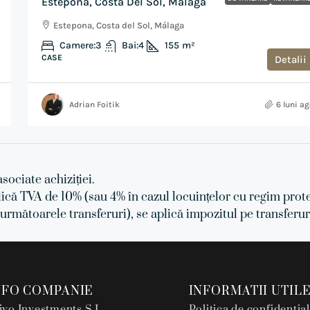
Estepona, Costa Del Sol, Málaga
Estepona, Costa del Sol, Málaga
Camere:
3
Bai:
4
155
m²
CASE
Detalii
Adrian Foitik
6 luni a
asociate achiziției.
lică TVA de 10% (sau 4% în cazul locuințelor cu regim prote
 următoarele transferuri), se aplică impozitul pe transferu
NFO COMPANIE
INFORMATII UTIL
ivo Investments S.L
Politica de confidential