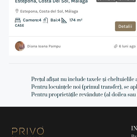
Estepona, Costa Del Sol, Málaga
Estepona, Costa del Sol, Málaga
Camere:
4
Bai:
4
174
m²
CASE
Detalii
Diana Ioana Pampu
6 luni ago
Prețul afișat nu include taxele și cheltuielile 
Pentru locuințele noi (primul transfer), se ap
Pentru proprietățile revândute (al doilea sau
I
Pr