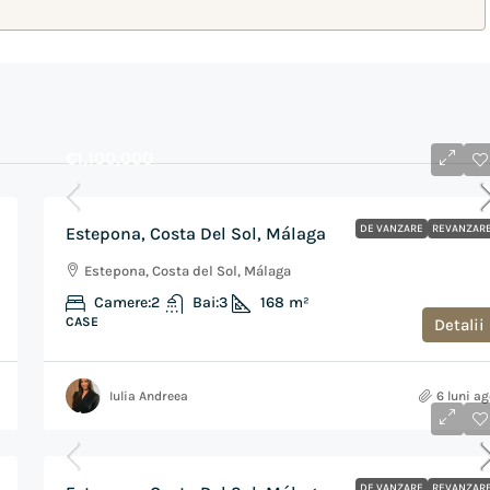
€1,100,000
DE VANZARE
REVANZAR
Estepona, Costa Del Sol, Málaga
Estepona, Costa del Sol, Málaga
Camere:
2
Bai:
3
168
m²
CASE
Detalii
Iulia Andreea
6 luni a
€1,250,000
DE VANZARE
REVANZAR