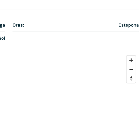
aga
Oras:
Estepona
Sol