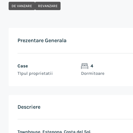
DE VANZARE
REVANZARE
Prezentare Generala
Case
4
TIpul proprietatii
Dormitoare
Descriere
Townhouse, Estepona, Costa del Sol.