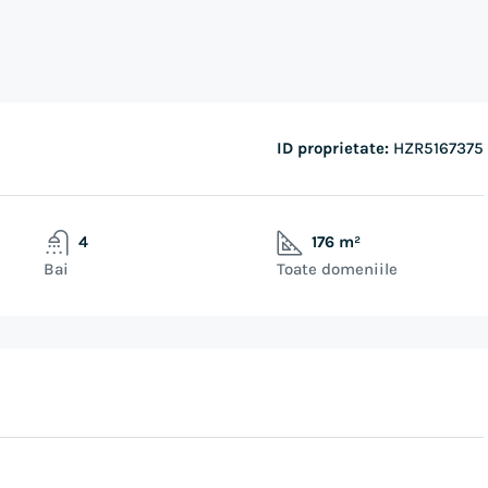
ID proprietate:
HZR5167375
4
176 m²
Bai
Toate domeniile