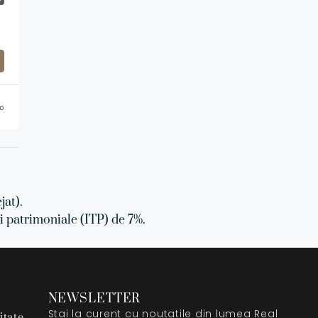
go
jat).
ri patrimoniale (ITP) de 7%.
E
NEWSLETTER
Stai la curent cu noutatile din lumea Real
itate