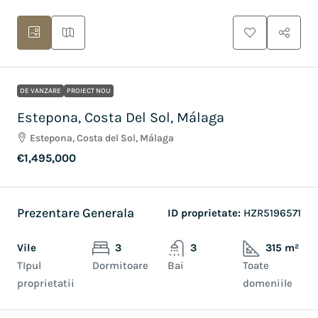
DE VANZARE
PROIECT NOU
Estepona, Costa Del Sol, Málaga
Estepona, Costa del Sol, Málaga
€1,495,000
Prezentare Generala
ID proprietate:
HZR5196571
Vile
3
3
315 m²
TIpul
Dormitoare
Bai
Toate
proprietatii
domeniile