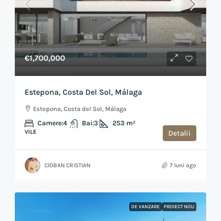
€1,700,000
Estepona, Costa Del Sol, Málaga
Estepona, Costa del Sol, Málaga
Camere:
4
Bai:
3
253
m²
VILE
Detalii
CIOBAN CRISTIAN
7 luni ago
DE VANZARE
PROIECT NOU