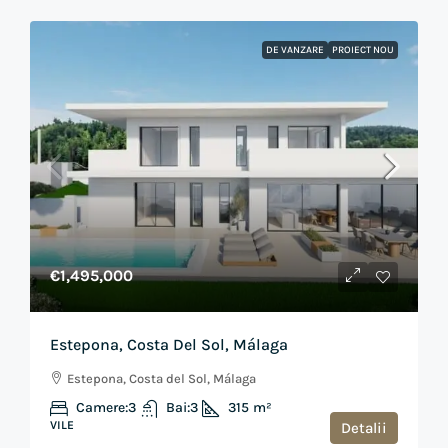
DE VANZARE
PROIECT NOU
€1,495,000
Estepona, Costa Del Sol, Málaga
Estepona, Costa del Sol, Málaga
Camere:
3
Bai:
3
315
m²
VILE
Detalii