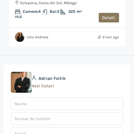
Estepona, Costa del Sol, Málaga
Camere:
4
Bai:
3
325
m²
VILE
Detalii
Iulia Andreea
6 luni ago
Adrian Foitik
Vezi listari