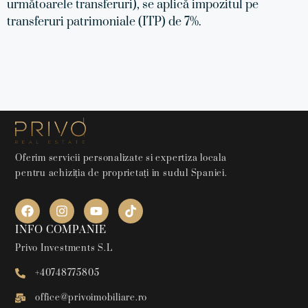
următoarele transferuri), se aplică impozitul pe
transferuri patrimoniale (ITP) de 7%.
Oferim servicii personalizate si expertiza locala
pentru achiziția de proprietați in sudul Spaniei.
INFO COMPANIE
Privo Investments S.L
+40748775805
office@privoimobiliare.ro