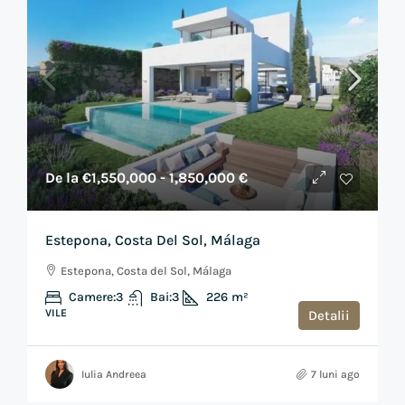
De la
€1,550,000
- 1,850,000 €
Estepona, Costa Del Sol, Málaga
Estepona, Costa del Sol, Málaga
Camere:
3
Bai:
3
226
m²
VILE
Detalii
Iulia Andreea
7 luni ago