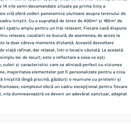
de 14 vile semi-decomandate situate pe prima linie a
care vilă oferă vederi panoramice uluitoare asupra terenului de
 cadru liniștit. Cu o suprafață de teren de 400m² și 185m² de
oferi spațiu amplu pentru un trai relaxant. Fiecare casă dispune
ntru relaxare. Locatarii se bucură, de asemenea, de acces la
lente la doar câteva momente distanță. Această dezvoltare
e viață rafinat, dar relaxat, într-o locație căutată. La această
implu loc de locuit; este o reflectare a ceea ce ești.
culori și caracteristici care se aliniază perfect cu viziunea
ne, majoritatea elementelor pot fi personalizate pentru a crea
ră liniștită lângă piscină, găzduiți o reuniune cu prietenii și
 frumoase, complexul oferă un cadru excepțional pentru fiecare
ort, vila dumneavoastră va deveni un adevărat sanctuar, adaptat