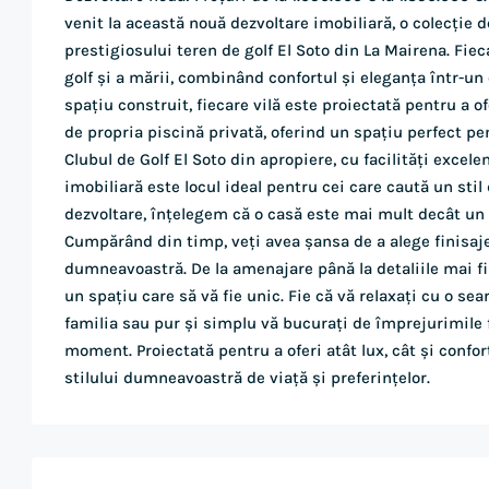
venit la această nouă dezvoltare imobiliară, o colecție 
prestigiosului teren de golf El Soto din La Mairena. Fie
golf și a mării, combinând confortul și eleganța într-un
spațiu construit, fiecare vilă este proiectată pentru a 
de propria piscină privată, oferind un spațiu perfect pe
Clubul de Golf El Soto din apropiere, cu facilități exce
imobiliară este locul ideal pentru cei care caută un stil d
dezvoltare, înțelegem că o casă este mai mult decât un s
Cumpărând din timp, veți avea șansa de a alege finisaje, 
dumneavoastră. De la amenajare până la detaliile mai fi
un spațiu care să vă fie unic. Fie că vă relaxați cu o sea
familia sau pur și simplu vă bucurați de împrejurimile
moment. Proiectată pentru a oferi atât lux, cât și conf
stilului dumneavoastră de viață și preferințelor.