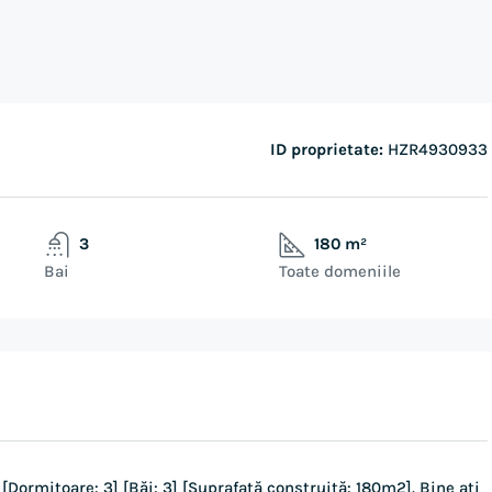
ID proprietate:
HZR4930933
3
180 m²
Bai
Toate domeniile
. [Dormitoare: 3] [Băi: 3] [Suprafață construită: 180m2]. Bine ați