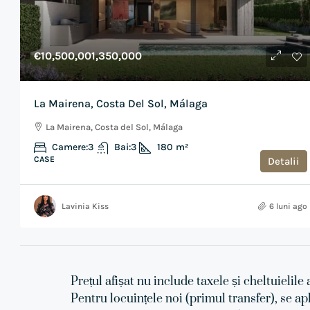
€10,500,001,350,000
La Mairena, Costa Del Sol, Málaga
La Mairena, Costa del Sol, Málaga
Camere:
3
Bai:
3
180
m²
CASE
Detalii
Lavinia Kiss
6 luni ago
Prețul afișat nu include taxele și cheltuielile 
Pentru locuințele noi (primul transfer), se ap