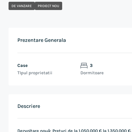
DE VANZARE
PROIECT NOU
Prezentare Generala
Case
3
TIpul proprietatii
Dormitoare
Descriere
Dezvoltare nouă: Prețuri de la 1.050.000 € la 1.350.000 €