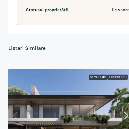
Statusul proprietății
De vanz
Listari Similare
DE VANZARE
PROIECT NOU