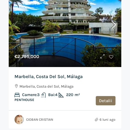
€2,795,000
Marbella, Costa Del Sol, Málaga
Marbella, Costa del Sol, Málaga
Camere:
3
Bai:
4
220
m²
PENTHOUSE
Detalii
CIOBAN CRISTIAN
6 luni ago