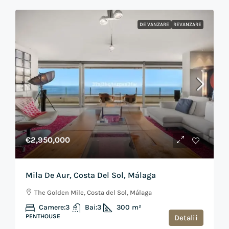
DE VANZARE
REVANZARE
€2,950,000
Mila De Aur, Costa Del Sol, Málaga
The Golden Mile, Costa del Sol, Málaga
Camere:
3
Bai:
3
300
m²
PENTHOUSE
Detalii