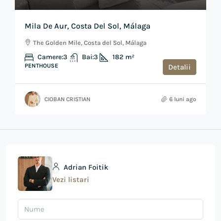
Mila De Aur, Costa Del Sol, Málaga
The Golden Mile, Costa del Sol, Málaga
Camere:
3
Bai:
3
182
m²
PENTHOUSE
Detalii
CIOBAN CRISTIAN
6 luni ago
Adrian Foitik
Vezi listari