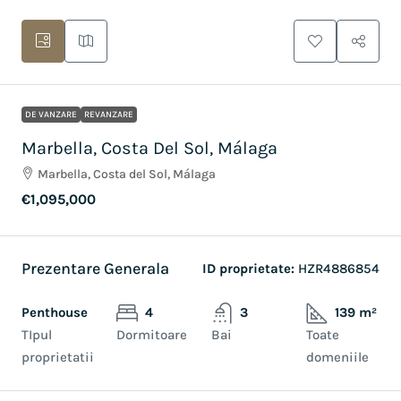
DE VANZARE
REVANZARE
Marbella, Costa Del Sol, Málaga
Marbella, Costa del Sol, Málaga
€1,095,000
Prezentare Generala
ID proprietate:
HZR4886854
Penthouse
4
3
139 m²
TIpul
Dormitoare
Bai
Toate
proprietatii
domeniile