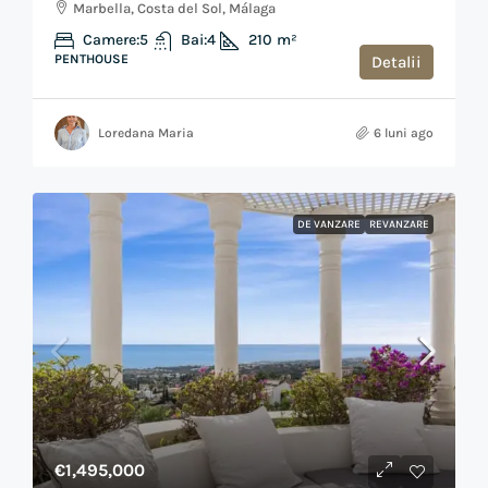
Marbella, Costa del Sol, Málaga
Camere:
5
Bai:
4
210
m²
PENTHOUSE
Detalii
Loredana Maria
6 luni ago
DE VANZARE
REVANZARE
€1,495,000