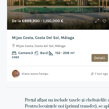
De la
€899,950
- 1,150,000 €
Mijas Costa, Costa Del Sol, Málaga
Mijas Costa, Costa del Sol, Málaga
Camere:
3
Bai:
2
152 - 208
m²
CASE
Detalii
Diana Ioana Pampu
7 luni ago
Prețul afișat nu include taxele și cheltuielile 
Pentru locuințele noi (primul transfer), se ap