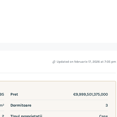
Updated on februarie 17, 2026 at 7:05 pm
95
Pret
€9,999,501,375,000
 m²
Dormitoare
3
2
TIpul proprietatii
Case