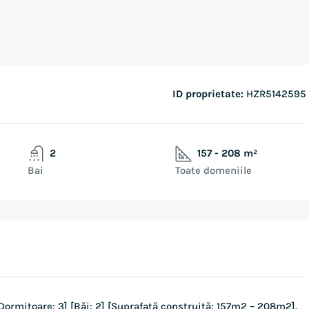
ID proprietate:
HZR5142595
2
157 - 208 m²
Bai
Toate domeniile
 [Dormitoare: 3] [Băi: 2] [Suprafață construită: 157m2 – 208m2].