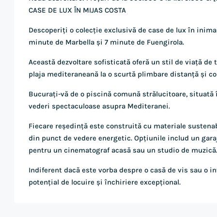
CASE DE LUX ÎN MIJAS COSTA
Descoperiți o colecție exclusivă de case de lux în inim
minute de Marbella și 7 minute de Fuengirola.
Această dezvoltare sofisticată oferă un stil de viață de 
plaja mediteraneană la o scurtă plimbare distanță și co
Bucurați-vă de o piscină comună strălucitoare, situată în
vederi spectaculoase asupra Mediteranei.
Fiecare reședință este construită cu materiale sustena
din punct de vedere energetic. Opțiunile includ un gara
pentru un cinematograf acasă sau un studio de muzică
Indiferent dacă este vorba despre o casă de vis sau o i
potențial de locuire și închiriere excepțional.