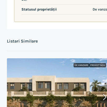
Statusul proprietății
De vanz
Listari Similare
DE VANZARE
PROIECT NOU