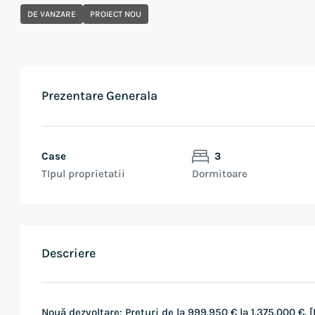
DE VANZARE
PROIECT NOU
Prezentare Generala
Case
3
TIpul proprietatii
Dormitoare
Descriere
Nouă dezvoltare: Prețuri de la 999.950 € la 1.375.000 €.