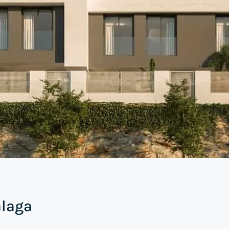
álaga