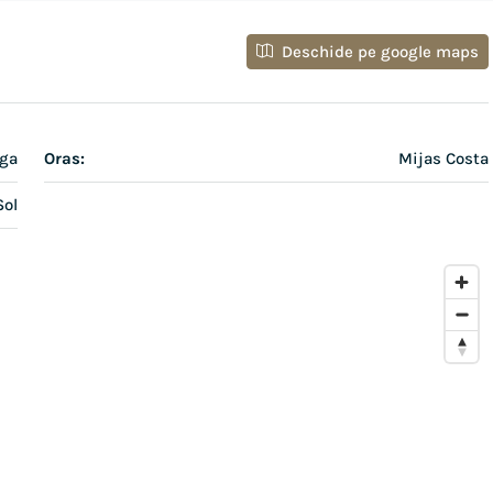
Deschide pe google maps
aga
Oras:
Mijas Costa
Sol