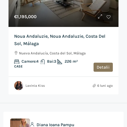
€1,195,000
Noua Andaluzie, Noua Andaluzie, Costa Del
Sol, Málaga
Nueva Andalucía, Costa del Sol, Málaga
Camere:
4
Bai:
3
226
m²
CASE
Detalii
Lavinia Kiss
6 luni ago
Diana Ioana Pampu