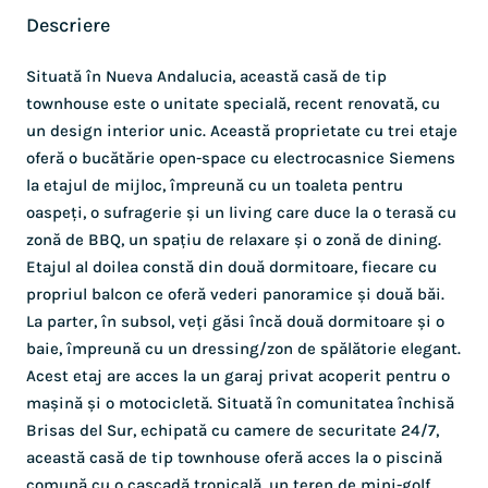
Descriere
Situată în Nueva Andalucia, această casă de tip
townhouse este o unitate specială, recent renovată, cu
un design interior unic. Această proprietate cu trei etaje
oferă o bucătărie open-space cu electrocasnice Siemens
la etajul de mijloc, împreună cu un toaleta pentru
oaspeți, o sufragerie și un living care duce la o terasă cu
zonă de BBQ, un spațiu de relaxare și o zonă de dining.
Etajul al doilea constă din două dormitoare, fiecare cu
propriul balcon ce oferă vederi panoramice și două băi.
La parter, în subsol, veți găsi încă două dormitoare și o
baie, împreună cu un dressing/zon de spălătorie elegant.
Acest etaj are acces la un garaj privat acoperit pentru o
mașină și o motocicletă. Situată în comunitatea închisă
Brisas del Sur, echipată cu camere de securitate 24/7,
această casă de tip townhouse oferă acces la o piscină
comună cu o cascadă tropicală, un teren de mini-golf