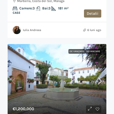
Marbella, Costa del Sol, Málaga
Camere:
3
Bai:
3
181
m²
CASE
Detalii
Iulia Andreea
6 luni ago
DE VANZARE
REVANZARE
€1,200,000