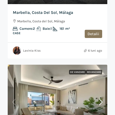
Marbella, Costa Del Sol, Málaga
Marbella, Costa del Sol, Málaga
Camere:
2
Baie:
1
161
m²
CASE
Detalii
Lavinia Kiss
6 luni ago
DE VANZARE
REVANZARE