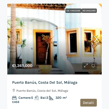
DE VANZARE
REVANZARE
€1,365,000
Puerto Banús, Costa Del Sol, Málaga
Puerto Banús, Costa del Sol, Málaga
Camere:
5
Bai:
3
320
m²
CASE
Detalii