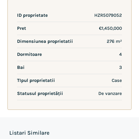
ID proprietate
HZR5079052
Pret
€1,450,000
Dimensiunea proprietatii
276 m²
Dormitoare
4
Bai
3
TIpul proprietatii
Case
Statusul proprietății
De vanzare
Listari Similare