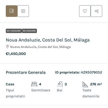
DE VANZARE
REVANZARE
Noua Andaluzie, Costa Del Sol, Málaga
Nueva Andalucía, Costa del Sol, Málaga
€1,450,000
Prezentare Generala
ID proprietate:
HZR5079052
Case
4
3
276 m²
TIpul
Dormitoare
Bai
Toate
proprietatii
domeniile