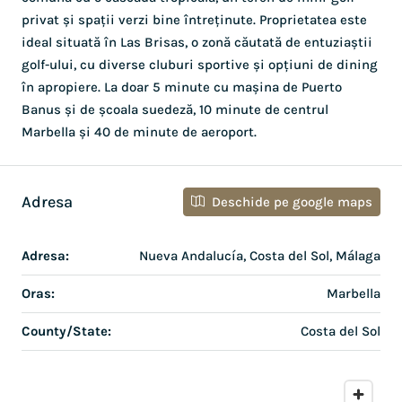
privat și spații verzi bine întreținute. Proprietatea este
ideal situată în Las Brisas, o zonă căutată de entuziaștii
golf-ului, cu diverse cluburi sportive și opțiuni de dining
în apropiere. La doar 5 minute cu mașina de Puerto
Banus și de școala suedeză, 10 minute de centrul
Marbella și 40 de minute de aeroport.
Adresa
Deschide pe google maps
Adresa:
Nueva Andalucía, Costa del Sol, Málaga
Oras:
Marbella
County/State:
Costa del Sol