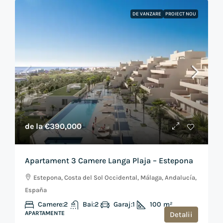
DE VANZARE
PROIECT NOU
de la
€390,000
Apartament 3 Camere Langa Plaja – Estepona
Estepona, Costa del Sol Occidental, Málaga, Andalucía,
España
Camere:
2
Bai:
2
Garaj:
1
100
m²
APARTAMENTE
Detalii