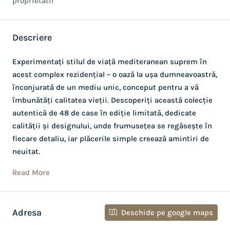
proprietatii
Descriere
Experimentați stilul de viață mediteranean suprem în
acest complex rezidențial – o oază la ușa dumneavoastră,
înconjurată de un mediu unic, conceput pentru a vă
îmbunătăți calitatea vieții. Descoperiți această colecție
autentică de 48 de case în ediție limitată, dedicate
calității și designului, unde frumusețea se regăsește în
fiecare detaliu, iar plăcerile simple creează amintiri de
neuitat.
Read More
Adresa
Deschide pe google maps