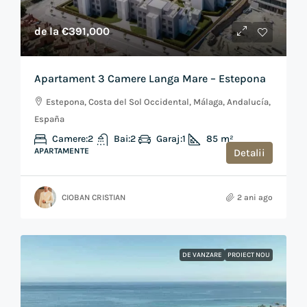
de la
€391,000
Apartament 3 Camere Langa Mare – Estepona
Estepona, Costa del Sol Occidental, Málaga, Andalucía,
España
Camere:
2
Bai:
2
Garaj:
1
85
m²
APARTAMENTE
Detalii
CIOBAN CRISTIAN
2 ani ago
DE VANZARE
PROIECT NOU