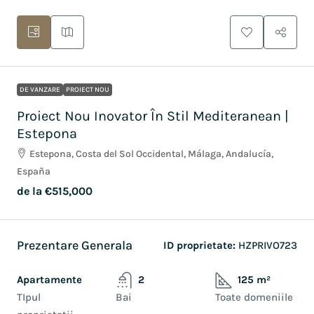
DE VANZARE
PROIECT NOU
Proiect Nou Inovator În Stil Mediteranean |
Estepona
Estepona, Costa del Sol Occidental, Málaga, Andalucía,
España
de la
€515,000
Prezentare Generala
ID proprietate:
HZPRIVO723
Apartamente
2
125 m²
TIpul
Bai
Toate domeniile