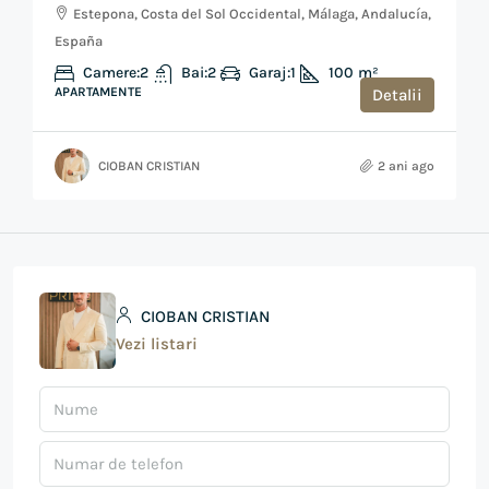
Estepona, Costa del Sol Occidental, Málaga, Andalucía,
España
Camere:
2
Bai:
2
Garaj:
1
100
m²
APARTAMENTE
Detalii
CIOBAN CRISTIAN
2 ani ago
CIOBAN CRISTIAN
Vezi listari