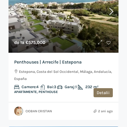
de la
€575,000
Penthouses | Arrecife | Estepona
Estepona, Costa del Sol Occidental, Málaga, Andalucía,
España
Camere:
4
Bai:
3
Garaj:
1
232
m²
APARTAMENTE, PENTHOUSE
Detalii
CIOBAN CRISTIAN
2 ani ago