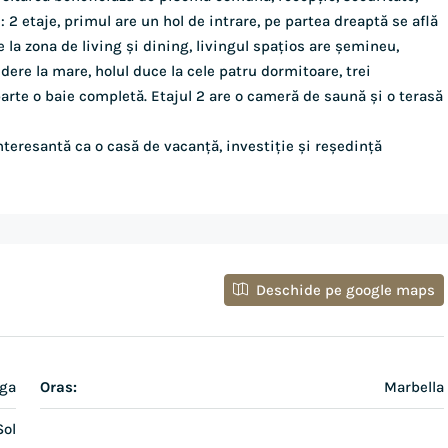
2 etaje, primul are un hol de intrare, pe partea dreaptă se află
 la zona de living și dining, livingul spațios are șemineu,
dere la mare, holul duce la cele patru dormitoare, trei
arte o baie completă. Etajul 2 are o cameră de saună și o terasă
interesantă ca o casă de vacanță, investiție și reședință
Deschide pe google maps
aga
Oras:
Marbella
Sol