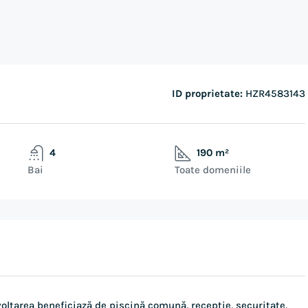
ID proprietate:
HZR4583143
4
190 m²
Bai
Toate domeniile
oltarea beneficiază de piscină comună, recepție, securitate,