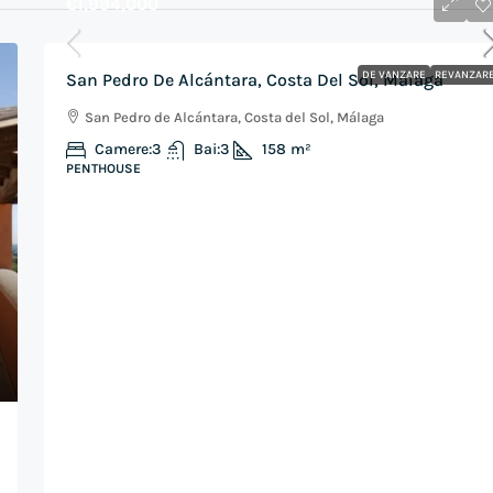
€1,994,000
DE VANZARE
REVANZAR
San Pedro De Alcántara, Costa Del Sol, Málaga
San Pedro de Alcántara, Costa del Sol, Málaga
Camere:
3
Bai:
3
158
m²
PENTHOUSE