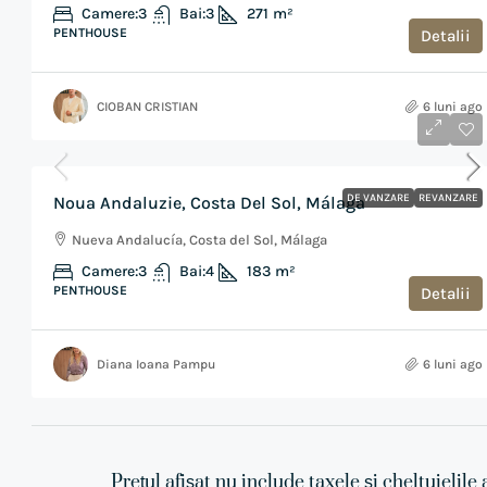
Camere:
3
Bai:
3
271
m²
PENTHOUSE
Detalii
CIOBAN CRISTIAN
6 luni ago
€2,750,000
DE VANZARE
REVANZARE
Noua Andaluzie, Costa Del Sol, Málaga
Nueva Andalucía, Costa del Sol, Málaga
Camere:
3
Bai:
4
183
m²
PENTHOUSE
Detalii
Diana Ioana Pampu
6 luni ago
Prețul afișat nu include taxele și cheltuielile 