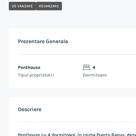
DE VANZARE
REVANZARE
Prezentare Generala
Penthouse
4
TIpul proprietatii
Dormitoare
Descriere
Penthouse cu 4 dormitoare, în inima Puerto Banus, dezv