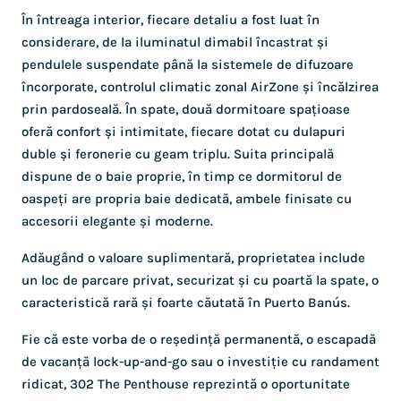
În întreaga interior, fiecare detaliu a fost luat în
considerare, de la iluminatul dimabil încastrat și
pendulele suspendate până la sistemele de difuzoare
încorporate, controlul climatic zonal AirZone și încălzirea
prin pardoseală. În spate, două dormitoare spațioase
oferă confort și intimitate, fiecare dotat cu dulapuri
duble și feronerie cu geam triplu. Suita principală
dispune de o baie proprie, în timp ce dormitorul de
oaspeți are propria baie dedicată, ambele finisate cu
accesorii elegante și moderne.
Adăugând o valoare suplimentară, proprietatea include
un loc de parcare privat, securizat și cu poartă la spate, o
caracteristică rară și foarte căutată în Puerto Banús.
Fie că este vorba de o reședință permanentă, o escapadă
de vacanță lock-up-and-go sau o investiție cu randament
ridicat, 302 The Penthouse reprezintă o oportunitate