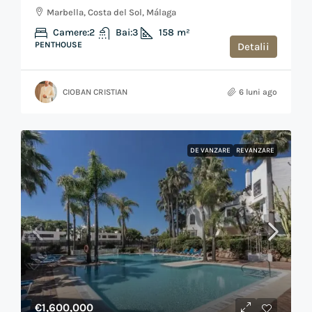
Marbella, Costa del Sol, Málaga
Camere:
2
Bai:
3
158
m²
PENTHOUSE
Detalii
CIOBAN CRISTIAN
6 luni ago
DE VANZARE
REVANZARE
€1,600,000