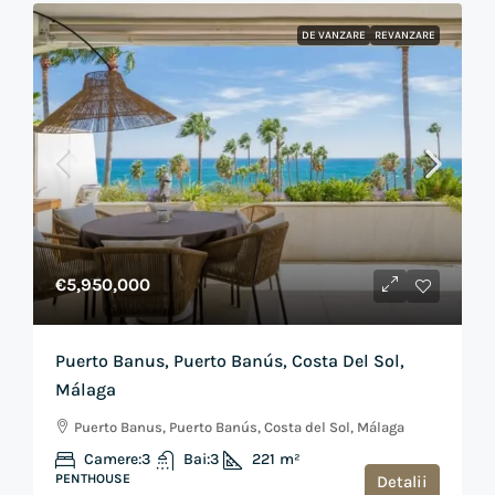
DE VANZARE
REVANZARE
€5,950,000
Puerto Banus, Puerto Banús, Costa Del Sol,
Málaga
Puerto Banus, Puerto Banús, Costa del Sol, Málaga
Camere:
3
Bai:
3
221
m²
PENTHOUSE
Detalii