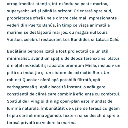
atrag imediat atenția, întinzându-se peste marina,
superyacht-uri și până la orizont. Orientată spre sud,
proprietatea oferă unele dintre cele mai impresionante
vederi din Puerto Banús, în timp ce viața animată a
marinei se desfășoară mai jos, cu magazinul Louis
Vuitton, celebrul restaurant Los Bandidos și LaLaLa Café.
Bucătăria personalizată a fost proiectată cu un stil
minimalist, având un spațiu de depozitare extins, blaturi
din oțel inoxidabil și aparate premium Miele, inclusiv un
plită cu inducție și un sistem de extracție Bora. Un
robinet Quooker oferă apă potabilă filtrată, apă
carbogazoasă și apă clocotită instant, o adăugare
conștientă de climă care combină eficiența cu confortul.
Spațiul de living și dining open-plan este inundat de
lumină naturală, îmbunătățit de ușile de terasă cu geam
triplu care elimină zgomotul extern și se deschid spre o
terasă privată cu vedere la marina.