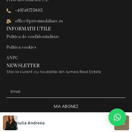
Privo Investments S.L
+40748775805
office@privoimobiliare.ro
INFORMATII UTILE
Politica de confidentialitate
Politica cookies
ANPC
NEWSLETTER
Stai la curent cu noutatile din lumea Real Estate
MA ABONEZ
Alternative:
© 2026 – PrivoImobiliare. Toate drepturile rezervate! Made with
Iulia Andreea
By
Web-digital