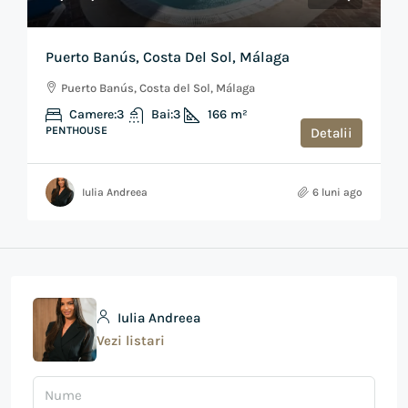
Puerto Banús, Costa Del Sol, Málaga
Puerto Banús, Costa del Sol, Málaga
Camere:
3
Bai:
3
166
m²
PENTHOUSE
Detalii
Iulia Andreea
6 luni ago
Iulia Andreea
Vezi listari