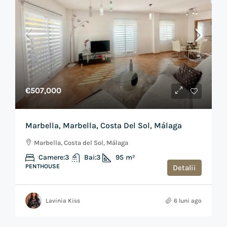
€507,000
Marbella, Marbella, Costa Del Sol, Málaga
Marbella, Costa del Sol, Málaga
Camere:
3
Bai:
3
95
m²
PENTHOUSE
Detalii
Lavinia Kiss
6 luni ago