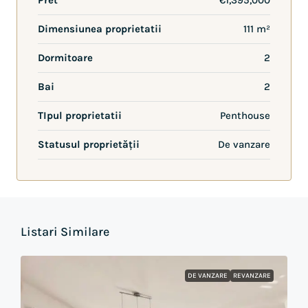
Pret
€1,395,000
Dimensiunea proprietatii
111 m²
Dormitoare
2
Bai
2
TIpul proprietatii
Penthouse
Statusul proprietății
De vanzare
Listari Similare
DE VANZARE
REVANZARE