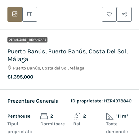
DE VANZARE
REVANZARE
Puerto Banús, Puerto Banús, Costa Del Sol,
Málaga
Puerto Banús, Costa del Sol, Málaga
€1,395,000
Prezentare Generala
ID proprietate:
HZR4978840
Penthouse
2
2
111 m²
TIpul
Dormitoare
Bai
Toate
proprietatii
domeniile