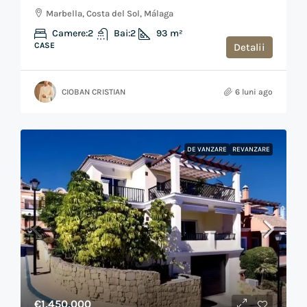
Marbella, Costa del Sol, Málaga
Camere:
2
Bai:
2
93
m²
CASE
Detalii
CIOBAN CRISTIAN
6 luni ago
DE VANZARE
REVANZARE
€1,450,000