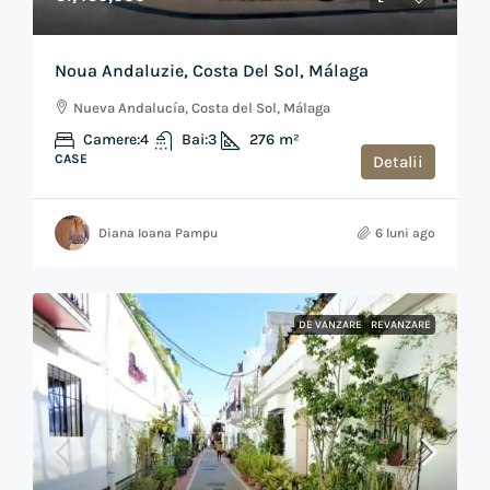
Noua Andaluzie, Costa Del Sol, Málaga
Nueva Andalucía, Costa del Sol, Málaga
Camere:
4
Bai:
3
276
m²
CASE
Detalii
Diana Ioana Pampu
6 luni ago
DE VANZARE
REVANZARE