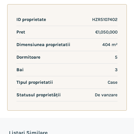
ID proprietate
HZR5107402
Pret
€1,050,000
Dimensiunea proprietatii
404 m²
Dormitoare
5
Bai
3
TIpul proprietatii
Case
Statusul proprietății
De vanzare
Listari Similare