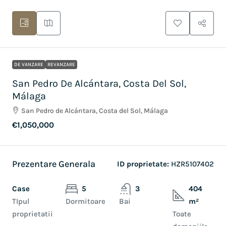
DE VANZARE
REVANZARE
San Pedro De Alcántara, Costa Del Sol,
Málaga
San Pedro de Alcántara, Costa del Sol, Málaga
€1,050,000
Prezentare Generala
ID proprietate:
HZR5107402
Case
5
3
404
TIpul
Dormitoare
Bai
m²
proprietatii
Toate