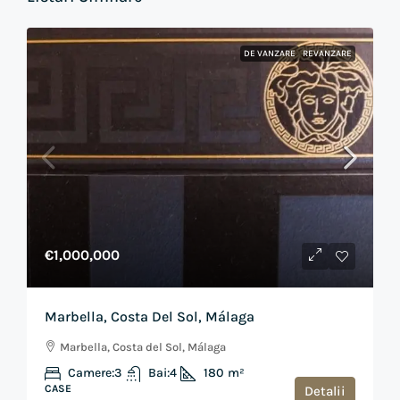
DE VANZARE
REVANZARE
€1,000,000
Marbella, Costa Del Sol, Málaga
Marbella, Costa del Sol, Málaga
Camere:
3
Bai:
4
180
m²
CASE
Detalii