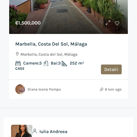
€1,500,000
Marbella, Costa Del Sol, Málaga
Marbella, Costa del Sol, Málaga
Camere:
3
Bai:
3
252
m²
CASE
Detalii
Diana Ioana Pampu
6 luni ago
Iulia Andreea