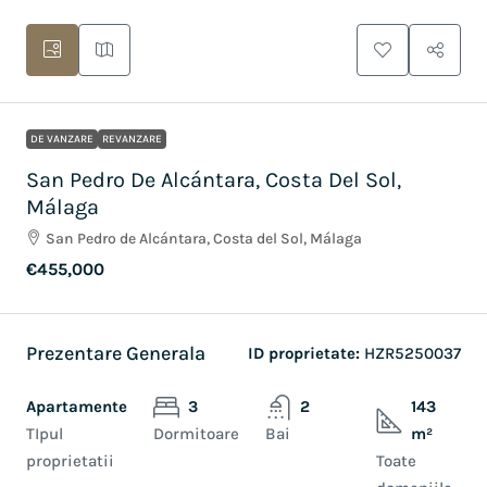
DE VANZARE
REVANZARE
San Pedro De Alcántara, Costa Del Sol,
Málaga
San Pedro de Alcántara, Costa del Sol, Málaga
€455,000
Prezentare Generala
ID proprietate:
HZR5250037
Apartamente
3
2
143
TIpul
Dormitoare
Bai
m²
proprietatii
Toate