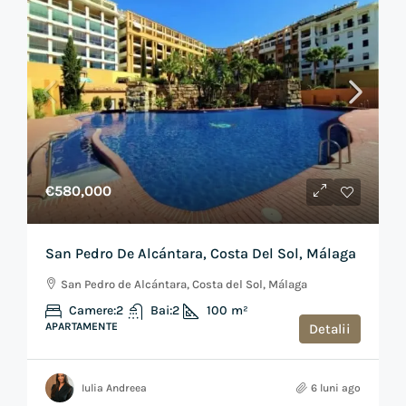
€580,000
San Pedro De Alcántara, Costa Del Sol, Málaga
San Pedro de Alcántara, Costa del Sol, Málaga
Camere:
2
Bai:
2
100
m²
APARTAMENTE
Detalii
Iulia Andreea
6 luni ago