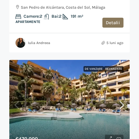
San Pedro de Alcántara, Costa del Sol, Málaga
Camere:
2
Bai:
2
191
m²
APARTAMENTE
Detalii
Iulia Andreea
5 luni ago
DE VANZARE
REVANZARE
€470,000