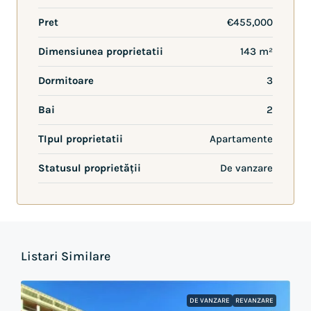
Pret
€455,000
Dimensiunea proprietatii
143 m²
Dormitoare
3
Bai
2
TIpul proprietatii
Apartamente
Statusul proprietății
De vanzare
Listari Similare
DE VANZARE
REVANZARE