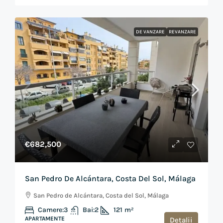
DE VANZARE
REVANZARE
€682,500
San Pedro De Alcántara, Costa Del Sol, Málaga
San Pedro de Alcántara, Costa del Sol, Málaga
Camere:
3
Bai:
2
121
m²
APARTAMENTE
Detalii