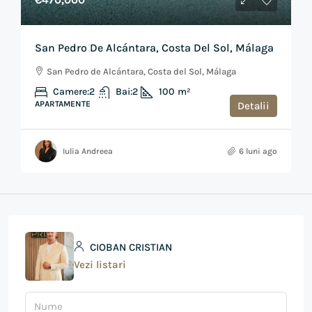
San Pedro De Alcántara, Costa Del Sol, Málaga
San Pedro de Alcántara, Costa del Sol, Málaga
Camere:
2
Bai:
2
100
m²
APARTAMENTE
Detalii
Iulia Andreea
6 luni ago
CIOBAN CRISTIAN
Vezi listari