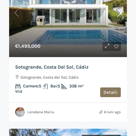
€1,495,000
Sotogrande, Costa Del Sol, Cádiz
Sotogrande, Costa del Sol, Cádiz
Camere:
5
Bai:
5
338
m²
VILE
Detalii
Loredana Maria
6 luni ago