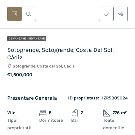
DE VANZARE
REVANZARE
Sotogrande, Sotogrande, Costa Del Sol,
Cádiz
Sotogrande, Costa del Sol, Cádiz
€1,500,000
Prezentare Generala
ID proprietate:
HZR5305024
Vile
5
7
776 m²
TIpul
Dormitoare
Bai
Toate
proprietatii
domeniile