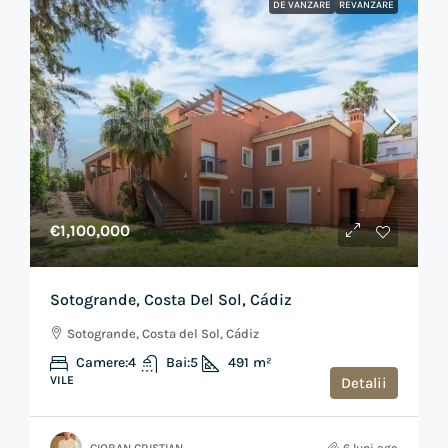
DE VANZARE
REVANZARE
€1,100,000
Sotogrande, Costa Del Sol, Cádiz
Sotogrande, Costa del Sol, Cádiz
Camere:
4
Bai:
5
491
m²
VILE
Detalii
CIOBAN CRISTIAN
6 luni ago