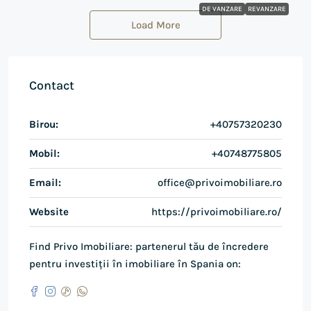
DE VANZARE
REVANZARE
Load More
Contact
Birou:
+40757320230
Mobil:
+40748775805
Email:
office@privoimobiliare.ro
Website
https://privoimobiliare.ro/
Find Privo Imobiliare: partenerul tău de încredere
pentru investiții în imobiliare în Spania on: