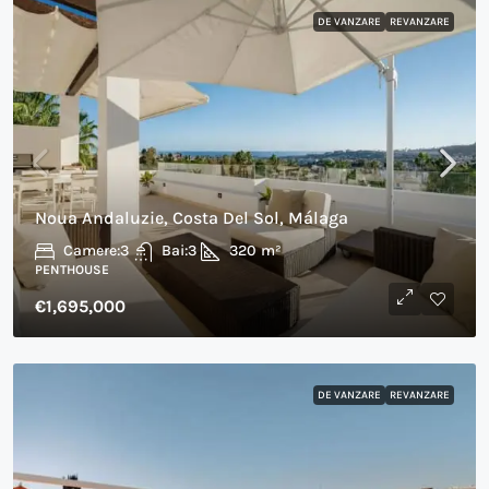
DE VANZARE
REVANZARE
Noua Andaluzie, Costa Del Sol, Málaga
Camere:
3
Bai:
3
320
m²
PENTHOUSE
€1,695,000
DE VANZARE
REVANZARE