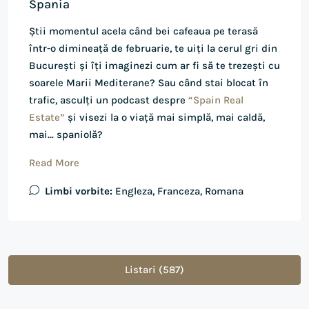
Spania
Știi momentul acela când bei cafeaua pe terasă
într-o dimineață de februarie, te uiți la cerul gri din
București și îți imaginezi cum ar fi să te trezești cu
soarele Marii Mediterane? Sau când stai blocat în
trafic, asculți un podcast despre
“Spain Real
Estate”
și visezi la o viață mai simplă, mai caldă,
mai… spaniolă?
Read More
Limbi vorbite:
Engleza, Franceza, Romana
Listari (587)