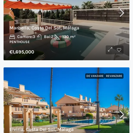
Marbella, Costa Del Sol, Málaga
Camere:
3
Bai:
2
130
m²
PENTHOUSE
€1,695,000
DE VANZARE
REVANZARE
Elviria, Costa Del Sol, Málaga