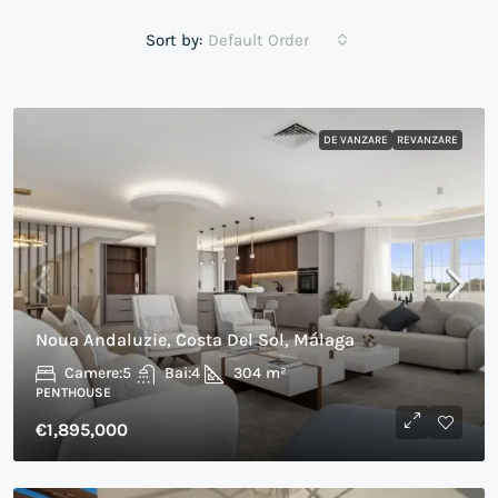
Sort by:
Default Order
DE VANZARE
REVANZARE
Noua Andaluzie, Costa Del Sol, Málaga
Camere:
5
Bai:
4
304
m²
PENTHOUSE
€1,895,000