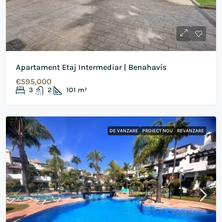
Apartament Etaj Intermediar | Benahavís
€595,000
3
2
101
m²
DE VANZARE
PROIECT NOU
REVANZARE