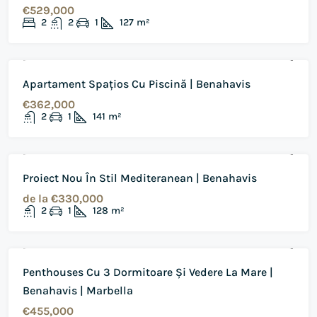
€529,000
2
2
1
127
m²
DE VANZARE
REVANZARE
Apartament Spațios Cu Piscină | Benahavis
€362,000
2
1
141
m²
DE VANZARE
PROIECT NOU
Proiect Nou În Stil Mediteranean | Benahavis
de la
€330,000
2
1
128
m²
DE VANZARE
REVANZARE
Penthouses Cu 3 Dormitoare Și Vedere La Mare |
Benahavis | Marbella
€455,000