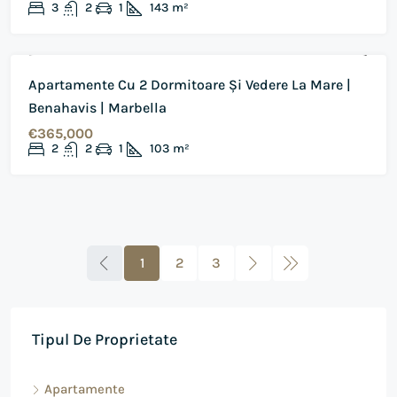
3
2
1
143
m²
DE VANZARE
REVANZARE
Apartamente Cu 2 Dormitoare Și Vedere La Mare |
Benahavis | Marbella
€365,000
2
2
1
103
m²
1
2
3
Tipul De Proprietate
Apartamente