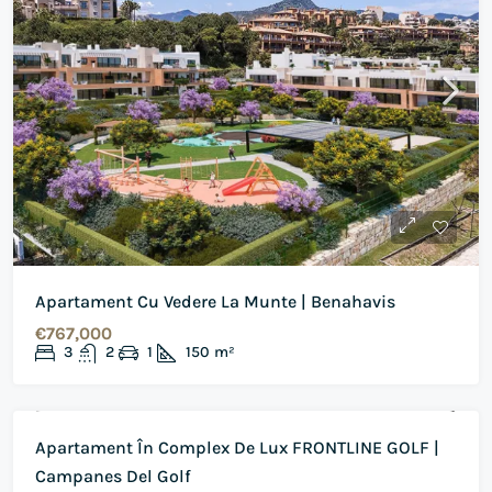
Apartament Cu Vedere La Munte | Benahavis
€767,000
3
2
1
150
m²
DE VANZARE
REVANZARE
Apartament În Complex De Lux FRONTLINE GOLF |
Campanes Del Golf