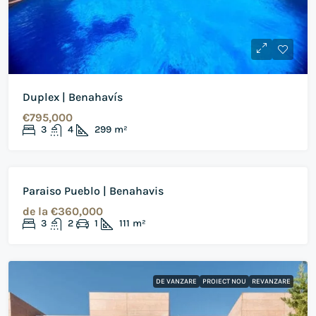
Duplex | Benahavís
€795,000
3
4
299
m²
DE VANZARE
PROIECT NOU
REVANZARE
Paraiso Pueblo | Benahavis
de la
€360,000
3
2
1
111
m²
DE VANZARE
PROIECT NOU
REVANZARE