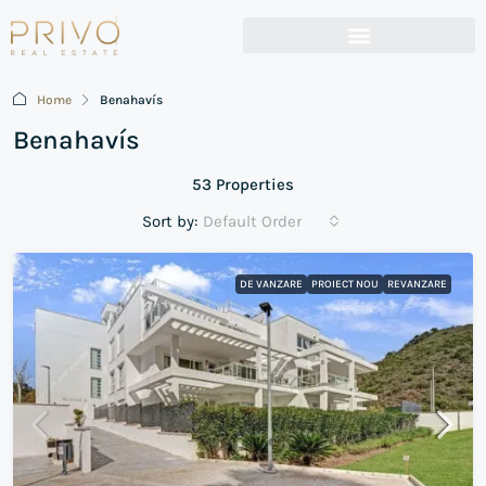
Home
Benahavís
Benahavís
53 Properties
Sort by:
Default Order
DE VANZARE
PROIECT NOU
REVANZARE