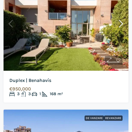
Duplex | Benahavís
€950,000
3
3
1
168
m²
DE VANZARE
REVANZARE