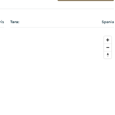
ís
Tara:
Spania