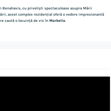
n Benahavis, cu priveliști spectaculoase asupra Mării
ării, acest complex rezidențial oferă o vedere impresionantă
are caută o locuință de vis în
Marbella
.