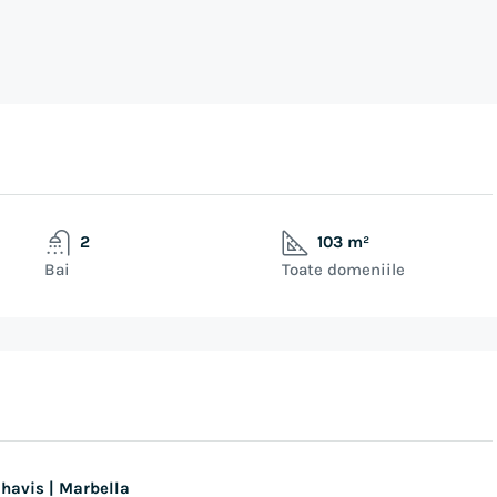
2
103 m²
Bai
Toate domeniile
havis | Marbella