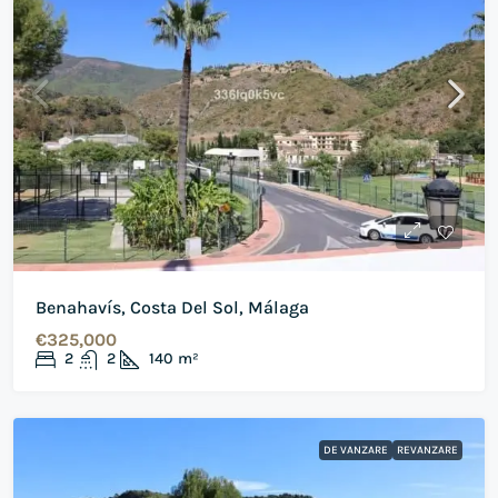
Benahavís, Costa Del Sol, Málaga
€325,000
2
2
140
m²
DE VANZARE
REVANZARE