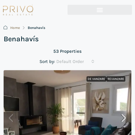
Home
Benahavís
Benahavís
53 Properties
Sort by:
Default Order
DE VANZARE
REVANZARE