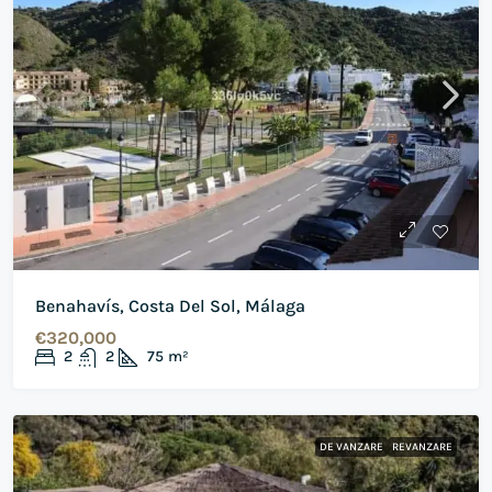
Benahavís, Costa Del Sol, Málaga
€320,000
2
2
75
m²
DE VANZARE
REVANZARE