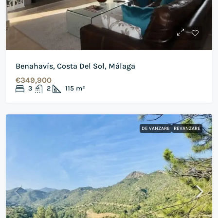
Benahavís, Costa Del Sol, Málaga
€349,900
3
2
115
m²
DE VANZARE
REVANZARE