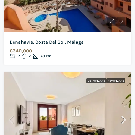
Benahavís, Costa Del Sol, Málaga
€340,000
2
2
73
m²
DE VANZARE
REVANZARE