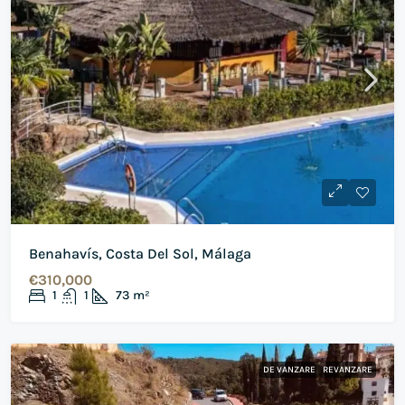
Benahavís, Costa Del Sol, Málaga
€310,000
1
1
73
m²
DE VANZARE
REVANZARE