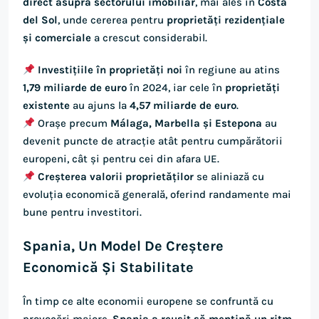
direct asupra sectorului imobiliar
, mai ales în
Costa
del Sol
, unde cererea pentru
proprietăți rezidențiale
și comerciale
a crescut considerabil.
Investițiile în proprietăți noi
în regiune au atins
1,79 miliarde de euro
în 2024, iar cele în
proprietăți
existente
au ajuns la
4,57 miliarde de euro
.
Orașe precum
Málaga, Marbella și Estepona
au
devenit puncte de atracție atât pentru cumpărătorii
europeni, cât și pentru cei din afara UE.
Creșterea valorii proprietăților
se aliniază cu
evoluția economică generală, oferind randamente mai
bune pentru investitori.
Spania, Un Model De Creștere
Economică Și Stabilitate
În timp ce alte economii europene se confruntă cu