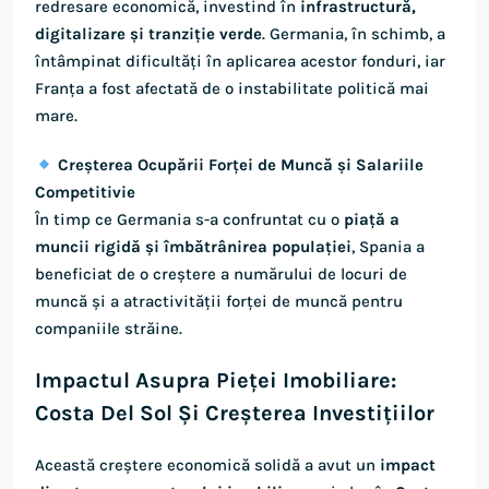
redresare economică, investind în
infrastructură,
digitalizare și tranziție verde
. Germania, în schimb, a
întâmpinat dificultăți în aplicarea acestor fonduri, iar
Franța a fost afectată de o instabilitate politică mai
mare.
Creșterea Ocupării Forței de Muncă și Salariile
Competitivie
În timp ce Germania s-a confruntat cu o
piață a
muncii rigidă și îmbătrânirea populației
, Spania a
beneficiat de o creștere a numărului de locuri de
muncă și a atractivității forței de muncă pentru
companiile străine.
Impactul Asupra Pieței Imobiliare:
Costa Del Sol Și Creșterea Investițiilor
Această creștere economică solidă a avut un
impact