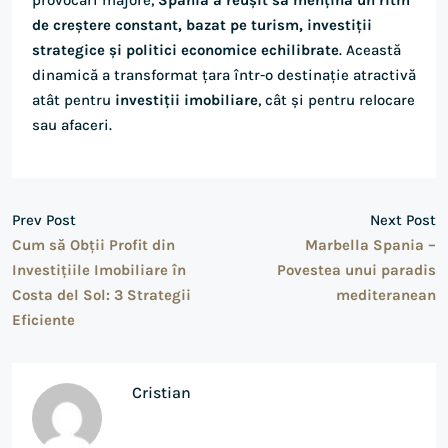
provocări majore,
Spania a reușit să mențină un ritm
de creștere constant, bazat pe turism, investiții
strategice și politici economice echilibrate
. Această
dinamică a transformat țara într-o destinație atractivă
atât pentru
investiții imobiliare
, cât și pentru relocare
sau afaceri.
Prev Post
Next Post
Cum să Obții Profit din
Marbella Spania –
Investițiile Imobiliare în
Povestea unui paradis
Costa del Sol: 3 Strategii
mediteranean
Eficiente
Cristian