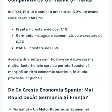
În 2024,
PIB-ul Spaniei a crescut cu 3,2%
, un avans
considerabil față de:
Franța
– creștere de doar
1,1%
Germania
– stagnare economică, cu o creștere de
0,2%
Italia
– creștere de
0,5%
Această diferență semnificativă se datorează mai
multor factori-cheie care au permis Spaniei să
mențină un ritm economic susținut, în ciuda
provocărilor globale.
De Ce Crește Economia Spaniei Mai
Rapid Decât Germania Și Franța?
Turismul – Un Motor Puternic al Economiei