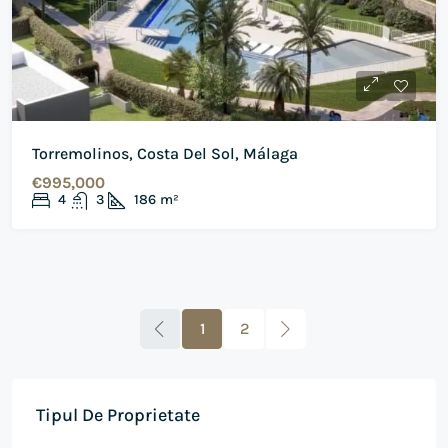
Torremolinos, Costa Del Sol, Málaga
€995,000
4
3
186
m²
1
2
Tipul De Proprietate