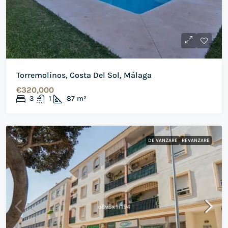
Torremolinos, Costa Del Sol, Málaga
€320,000
3
1
87
m²
DE VANZARE
REVANZARE