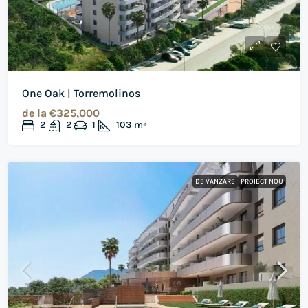
One Oak | Torremolinos
de la
€325,000
2
2
1
103
m²
DE VANZARE
PROIECT NOU