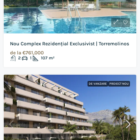
Nou Complex Rezidențial Exclusivist | Torremolinos
de la
€761,000
2
1
107
m²
DE VANZARE
PROIECT NOU