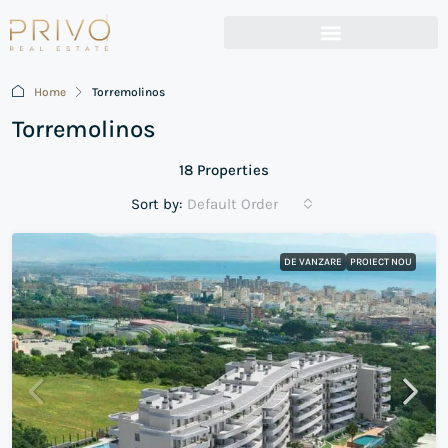
Home
Torremolinos
Torremolinos
18 Properties
Sort by:
Default Order
DE VANZARE
PROIECT NOU