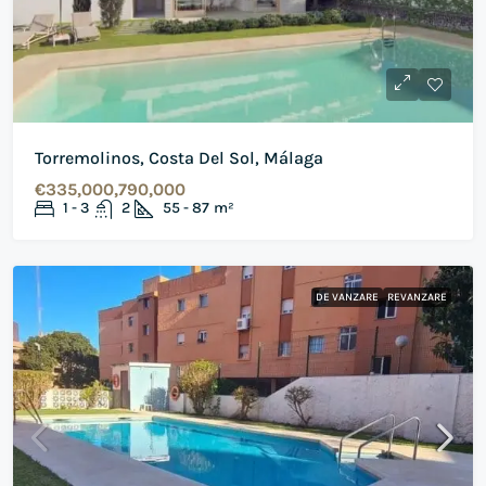
Torremolinos, Costa Del Sol, Málaga
€335,000,790,000
1 - 3
2
55 - 87
m²
DE VANZARE
REVANZARE