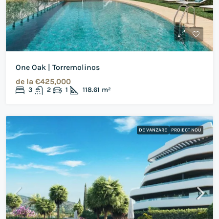
One Oak | Torremolinos
de la
€425,000
3
2
1
118.61
m²
DE VANZARE
PROIECT NOU