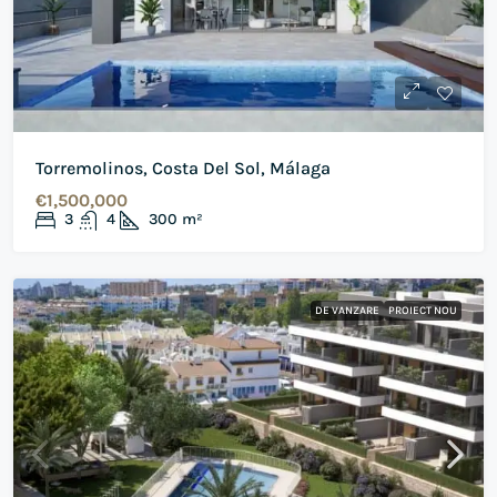
Torremolinos, Costa Del Sol, Málaga
€1,500,000
3
4
300
m²
DE VANZARE
PROIECT NOU