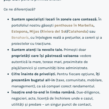
Ce ne diferențiază?
Suntem specialiști locali în zonele care contează.
În
portofoliul nostru găsești
penthouse în Marbella
,
Estepona
,
Mijas
(
Riviera del So
l/
Calahonda
) sau
Benahavís
, cu înțelegere reală a prețurilor, a cererii și a
proiectelor cu tracțiune.
Suntem atenți la nevoile tale.
Primești doar
proprietăți care își păstrează valoarea
: vedere
autentică la mare, terase mari, proximitate de
plajă/servicii și comunități bine administrate.
Cifre înainte de priveliști.
Pentru fiecare opțiune,
îți
prezentăm bugetul all-in
(taxe, comunitate, mobilare,
management), ca să compari corect randamentul.
Însoțire end-to-end în limba română.
Due-diligence,
negocieri, acte, licență de închiriere unde e cazul,
utilități și predare – un singur punct de contact,