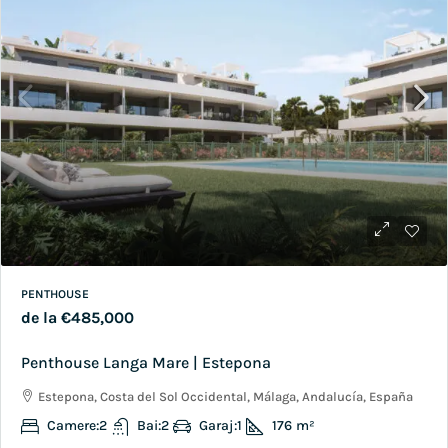
PENTHOUSE
de la
€485,000
Penthouse Langa Mare | Estepona
Estepona, Costa del Sol Occidental, Málaga, Andalucía, España
Camere:
2
Bai:
2
Garaj:
1
176
m²