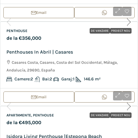
Email
PENTHOUSE
DE VANZARE
PROIECT NOU
de la
€356,000
Penthouses In Abril | Casares
Casares Costa, Casares, Costa del Sol Occidental, Málaga,
Andalucía, 29690, España
Camere:
2
Bai:
2
Garaj:
1
146.6
m²
Email
APARTAMENTE, PENTHOUSE
DE VANZARE
PROIECT NOU
de la
€495,000
Isidora Living Penthouse |Estepona Beach