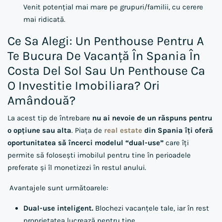
Venit potențial mai mare pe grupuri/familii, cu cerere
mai ridicată.
Ce Sa Alegi: Un Penthouse Pentru A
Te Bucura De Vacanță În Spania În
Costa Del Sol Sau Un Penthouse Ca
O Investitie Imobiliara? Ori
Amândouă?
La acest tip de întrebare
nu ai nevoie de un răspuns pentru
o opțiune sau alta
. Piața de
real estate
din Spania îți oferă
oportunitatea să încerci modelul “dual-use”
care îți
permite să folosești imobilul pentru tine în perioadele
preferate și îl monetizezi în restul anului.
Avantajele sunt următoarele:
Dual-use inteligent.
Blochezi vacanțele tale, iar în rest
proprietatea lucrează pentru tine.