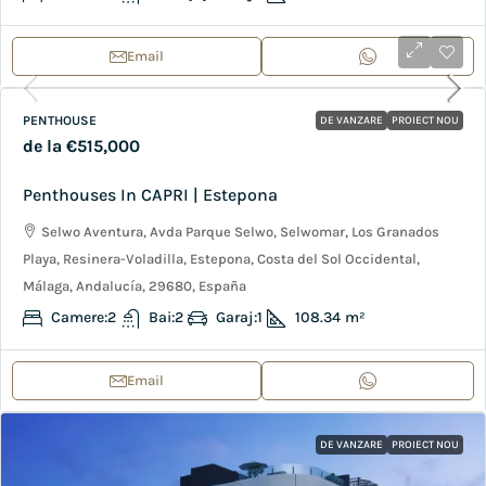
Email
PENTHOUSE
DE VANZARE
PROIECT NOU
de la
€515,000
Penthouses In CAPRI | Estepona
Selwo Aventura, Avda Parque Selwo, Selwomar, Los Granados
Playa, Resinera-Voladilla, Estepona, Costa del Sol Occidental,
Málaga, Andalucía, 29680, España
Camere:
2
Bai:
2
Garaj:
1
108.34
m²
Email
DE VANZARE
PROIECT NOU