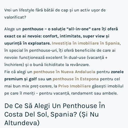
Vrei un lifestyle fără bătăi de cap și un activ ușor de
valorificat?
Alege un
penthouse – o soluție “all-in-one” care îți oferă
exact ce ai nevoie: confort, intimitate, super view și
ușurință în exploatare.
Investiția în imobiliare în Spania
,
în special în penthouse-uri, îți oferă beneficiile de care ai
nevoie: funcționează excelent în dual-use (vacanță +
închiriere) și o bună lichiditate la revânzare.
Fie că alegi un
penthouse în Nueva Andalucia
pentru
zonele
premium și golf
sau
un
penthouse în Estepona
pentru cel
mai bun mix preț-cerere, la
Privo Imobiliare
găsești imobilul
pe care îl meriți – pentru vacanță, randament sau ambele.
De Ce Să Alegi Un Penthouse În
Costa Del Sol, Spania? (și Nu
Altundeva)