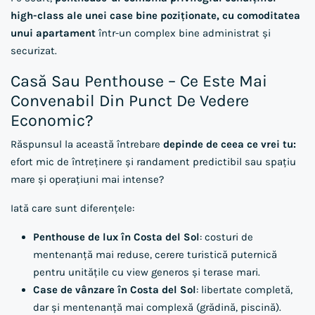
high-class ale unei case bine poziționate, cu comoditatea
unui apartament
într-un complex bine administrat și
securizat.
Casă Sau Penthouse – Ce Este Mai
Convenabil Din Punct De Vedere
Economic?
Răspunsul la această întrebare
depinde de ceea ce vrei tu:
efort mic de întreținere și randament predictibil sau spațiu
mare și operațiuni mai intense?
Iată care sunt diferențele:
Penthouse de lux în Costa del Sol
: costuri de
mentenanță mai reduse, cerere turistică puternică
pentru unitățile cu
view generos și terase mari.
Case de vânzare în Costa del Sol
: libertate completă,
dar și mentenanță mai complexă (grădină, piscină).