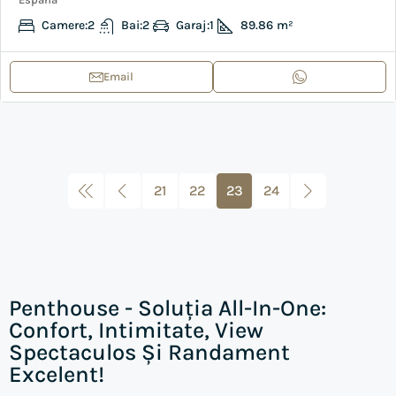
Camere:
2
Bai:
2
Garaj:
1
89.86
m²
Email
21
22
23
24
Penthouse - Soluția All-In-One:
Confort, Intimitate, View
Spectaculos Și Randament
Excelent!