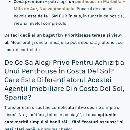
Zonă premium
– poți alege
un
penthouse în Marbella –
Mila de Aur
,
Nueva Andalucia
.
Bugetul de care ai
nevoie
este de la 1.5M EUR în sus
, în funcție de poziție,
view și nivelul complexului.
Ce faci dacă ai un buget fix?
Prioritizează terasa și view-
ul.
Mobilierul și unele finisaje se pot îmbunătăți ulterior, cu
costuri controlate.
De Ce Sa Alegi Privo Pentru Achiziția
Unui Penthouse În Costa Del Sol?
Care Este Diferențiatorul Acestei
Agenții Imobiliare Din Costa Del Sol,
Spania?
Transformăm o căutare complicată într-o decizie simplă și
sigură. Nu-ți arătăm „tot ce e pe piață”, ci doar
opțiunile
care merită timpul și banii tăi – fără “costuri ascunse” și
pași clari
până la primirea cheilor.