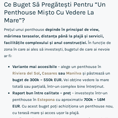
Ce Buget Să Pregătești Pentru “un
Penthouse Mișto Cu Vedere La
Mare”?
Prețul unui penthouse
depinde în principal de view,
mărimea teraselor, distanța până la plajă și servicii,
facilitățile complexului și anul construcției.
În funcție de
zona în care ai ales să investești, bugetul de care ai nevoie
ar fi:
Variante mai accesibile
– alege un penthouse în
Riviera del Sol
,
Casares
sau
Manilva
și păstrează un
buget de 300k – 550k EUR.
Vei obține vedere la mare
totală sau parțială, într-un complex bine întreținut.
Raport bun între calitate – preț
– investește într-un
penthouse în
Estepona
cu aproximativ
700k – 1.6M
EUR
. Cu acest buget poți achiziționa un penthouse nou,
cu terasă mare și acces ușor la plajă.