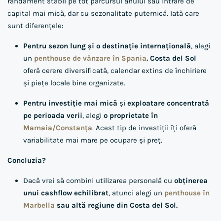
randament stabil pe tot parcursul anului sau intrare de
capital mai mică, dar cu sezonalitate puternică. Iată care
sunt diferențele:
Pentru sezon lung și o destinație internațională
, alegi
un
penthouse de vânzare în Spania
. Costa del Sol
oferă cerere diversificată, calendar extins de închiriere
și piețe locale bine organizate.
Pentru investiție mai mică
și
exploatare concentrată
pe perioada verii
, alegi
o proprietate în
Mamaia/Constanța
. Acest tip de investiții îți oferă
variabilitate mai mare pe ocupare și preț.
Concluzia?
Dacă vrei să combini utilizarea personală cu
obținerea
unui cashflow echilibrat
, atunci alegi un
penthouse în
Marbella
sau altă regiune din Costa del Sol.