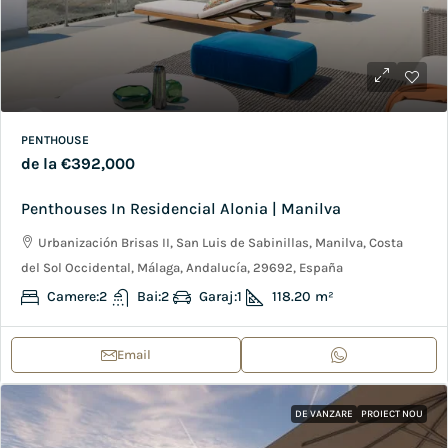
PENTHOUSE
de la
€392,000
Penthouses In Residencial Alonia | Manilva
Urbanización Brisas II, San Luis de Sabinillas, Manilva, Costa
del Sol Occidental, Málaga, Andalucía, 29692, España
Camere:
2
Bai:
2
Garaj:
1
118.20
m²
Email
DE VANZARE
PROIECT NOU