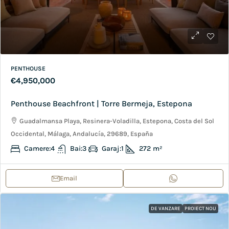
PENTHOUSE
€4,950,000
Penthouse Beachfront | Torre Bermeja, Estepona
Guadalmansa Playa, Resinera-Voladilla, Estepona, Costa del Sol
Occidental, Málaga, Andalucía, 29689, España
Camere:
4
Bai:
3
Garaj:
1
272
m²
Email
DE VANZARE
PROIECT NOU