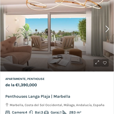
APARTAMENTE, PENTHOUSE
de la
€1,390,000
Penthouses Langa Plaja | Marbella
Marbella, Costa del Sol Occidental, Málaga, Andalucía, España
Camere:
4
Bai:
3
Garaj:
1
283
m²