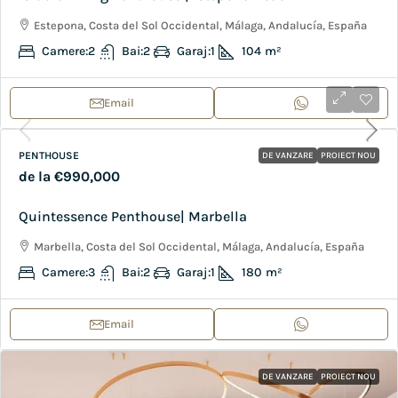
Estepona, Costa del Sol Occidental, Málaga, Andalucía, España
Camere:
2
Bai:
2
Garaj:
1
104
m²
Email
PENTHOUSE
DE VANZARE
PROIECT NOU
de la
€990,000
Quintessence Penthouse| Marbella
Marbella, Costa del Sol Occidental, Málaga, Andalucía, España
Camere:
3
Bai:
2
Garaj:
1
180
m²
Email
DE VANZARE
PROIECT NOU