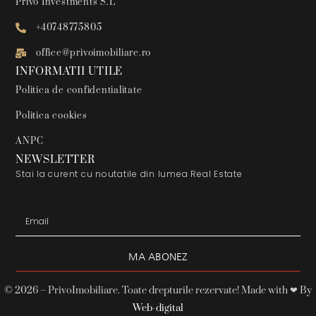
Privo Investments S.L
+40748775805
office@privoimobiliare.ro
INFORMATII UTILE
Politica de confidentialitate
Politica cookies
ANPC
NEWSLETTER
Stai la curent cu noutatile din lumea Real Estate
MA ABONEZ
Alternative:
© 2026 – PrivoImobiliare. Toate drepturile rezervate! Made with ❤ By
Web-digital