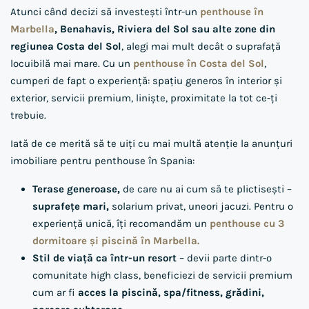
Atunci când decizi să investești într-un
penthouse în
Marbella
, Benahavis, Riviera del Sol sau alte zone din
regiunea Costa del Sol
, alegi mai mult decât o suprafață
locuibilă mai mare. Cu un
penthouse în Costa del Sol
,
cumperi de fapt o experiență: spațiu generos în interior și
exterior, servicii premium, liniște, proximitate la tot ce-ți
trebuie.
Iată de ce merită să te uiți cu mai multă atenție la anunțuri
imobiliare pentru penthouse în Spania:
Terase generoase,
de care nu ai cum să te plictisești –
suprafețe mari,
solarium privat, uneori jacuzi. Pentru o
experiență unică, îți recomandăm un
penthouse cu 3
dormitoare și piscină în Marbella.
Stil de viață ca într-un resort
– devii parte dintr-o
comunitate high class, beneficiezi de servicii premium
cum ar fi
acces la piscină, spa/fitness, grădini,