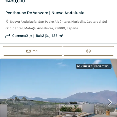
€490,000
Penthouse De Vanzare | Nueva Andalucía
Nueva Andalucía, San Pedro Alcántara, Marbella, Costa del Sol
Occidental, Málaga, Andalucía, 29660, España
Camere:
2
Bai:
2
135
m²
Email
DE VANZARE
PROIECT NOU