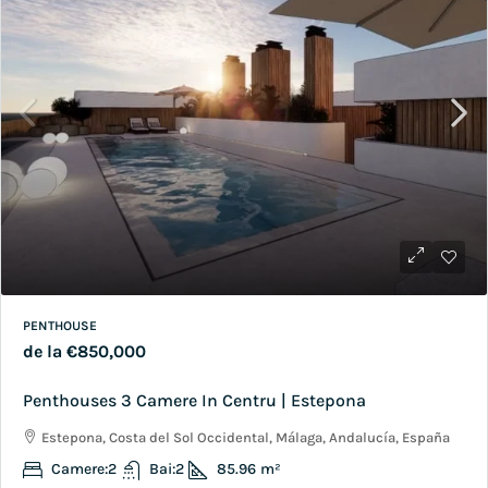
PENTHOUSE
de la
€850,000
Penthouses 3 Camere In Centru | Estepona
Estepona, Costa del Sol Occidental, Málaga, Andalucía, España
Camere:
2
Bai:
2
85.96
m²