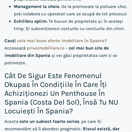
Management la cheie.
De la promovare la preluare chei,
poți colabora cu operatori care se ocupă de tot procesul.
Echilibru optim.
Te bucuri de proprietate și, în același
timp, îți subvenționezi costurile cu veniturile din chirii.
Cauți
cele mai bune oferte imobiliare în Spania?
Accesează
privoimobiliare.ro
–
cel mai bun site de
imobiliare din Spania
și vei găsi proprietatea care ți se
potrivește.
Cât De Sigur Este Fenomenul
Okupas În Condițiile În Care Îți
Achiziționezi Un Penthouse În
Spania (Costa Del Sol), Însă Tu NU
Locuiești În Spania?
Acesta
este un subiect foarte serios
, pe care îți
recomandăm să îl abordezi pragmatic.
Riscul există, dar