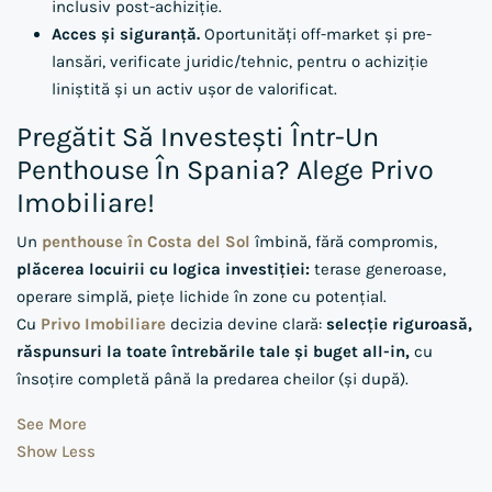
inclusiv post-achiziție.
Acces și siguranță.
Oportunități off-market și pre-
lansări, verificate juridic/tehnic, pentru o achiziție
liniștită și un activ ușor de valorificat.
Pregătit Să Investești Într-Un
Penthouse În Spania? Alege Privo
Imobiliare!
Un
penthouse în Costa del Sol
îmbină, fără compromis,
plăcerea locuirii cu logica investiției:
terase generoase,
operare simplă, piețe lichide în zone cu potențial.
Cu
Privo Imobiliare
decizia devine clară:
selecție riguroasă,
răspunsuri la toate întrebările tale și buget all-in,
cu
însoțire completă până la predarea cheilor (și după).
See More
Show Less