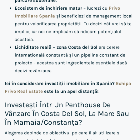
parcare subterane.
Ecosistem de închiriere matur
– lucrezi cu
Privo
Imobiliare Spania
și beneficiezi de management local
pentru valorificarea proprietății. Tu decizi cât vrei să te
implici, iar noi ne implicăm să ridicăm potențialul
acesteia.
Lichiditate reală – zona Costa del Sol
are cerere
internațională constantă și un pipeline constant de
proiecte – acestea sunt ingredientele esențiale dacă
decizi revânzarea.
Iei în considerare investiții imobiliare în Spania?
Echipa
Privo Real Estate
este la un apel distanță!
Investești Într-Un Penthouse De
Vânzare În Costa Del Sol, La Mare Sau
În Mamaia/Constanța?
Alegerea depinde de obiectivul pe care îl ai: utilizare și