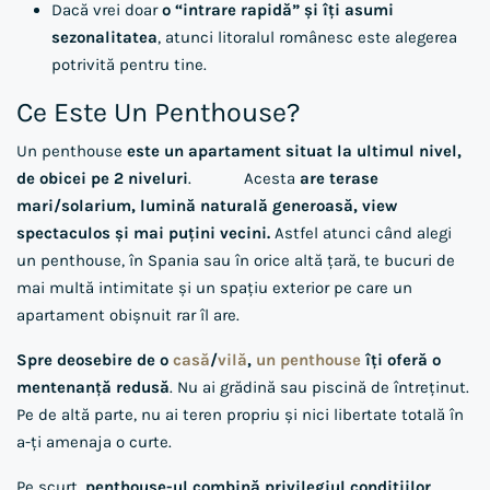
Dacă vrei doar
o “intrare rapidă” și îți asumi
sezonalitatea
, atunci litoralul românesc este alegerea
potrivită pentru tine.
Ce Este Un Penthouse?
Un penthouse
este un apartament situat la ultimul nivel,
de obicei pe 2 niveluri
. Acesta
are terase
mari/solarium, lumină naturală generoasă, view
spectaculos și mai puțini vecini.
Astfel atunci când alegi
un penthouse, în Spania sau în orice altă țară, te bucuri de
mai multă intimitate și un spațiu exterior pe care un
apartament obișnuit rar îl are.
Spre deosebire de o
casă
/
vilă
,
un penthouse
îți oferă o
mentenanță redusă
. Nu ai grădină sau piscină de întreținut.
Pe de altă parte, nu ai teren propriu și nici libertate totală în
a-ți amenaja o curte.
Pe scurt,
penthouse-ul combină privilegiul condițiilor