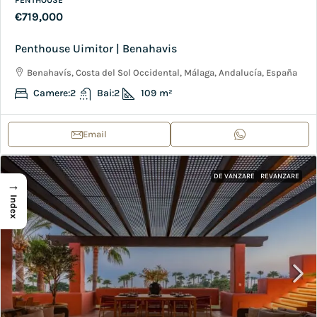
€719,000
Penthouse Uimitor | Benahavis
Benahavís, Costa del Sol Occidental, Málaga, Andalucía, España
Camere:
2
Bai:
2
109
m²
Email
DE VANZARE
REVANZARE
→
Index