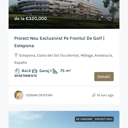
de la
€320,000
Proiect Nou Exclusivist Pe Frontul De Golf |
Estepona
Estepona, Costa del Sol Occidental, Málaga, Andalucía,
España
Bai:
2
Garaj:
1
75
m²
APARTAMENTE
Detalii
CIOBAN CRISTIAN
10 luni ago
DE VANZARE
PROIECT NOU