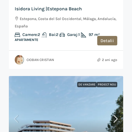
Isidora Living |Estepona Beach
Estepona, Costa del Sol Occidental, Málaga, Andalucía,
España
Camere:
2
Bai:
2
Garaj:
1
97
m²
APARTAMENTE
Detalii
CIOBAN CRISTIAN
2 ani ago
DE VANZARE
PROIECT NOU