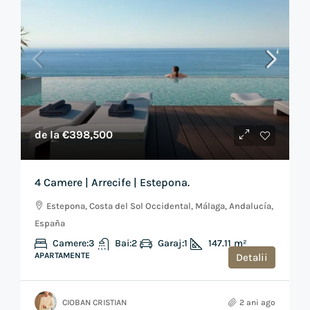
de la
€398,500
4 Camere | Arrecife | Estepona.
Estepona, Costa del Sol Occidental, Málaga, Andalucía,
España
Camere:
3
Bai:
2
Garaj:
1
147.11
m²
APARTAMENTE
Detalii
CIOBAN CRISTIAN
2 ani ago