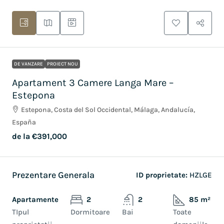
DE VANZARE
PROIECT NOU
Apartament 3 Camere Langa Mare –
Estepona
Estepona, Costa del Sol Occidental, Málaga, Andalucía,
España
de la
€391,000
Prezentare Generala
ID proprietate:
HZLGE
Apartamente
2
2
85 m²
TIpul
Dormitoare
Bai
Toate