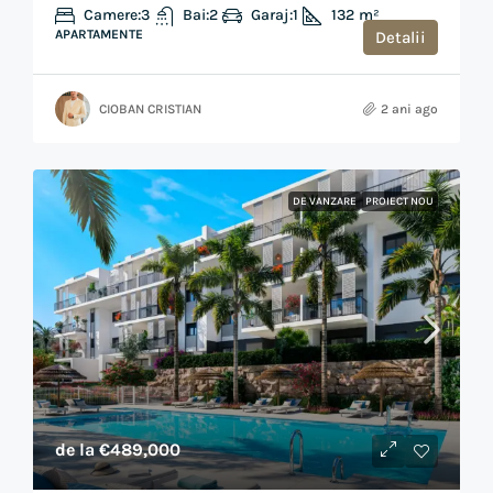
Camere:
3
Bai:
2
Garaj:
1
132
m²
APARTAMENTE
Detalii
CIOBAN CRISTIAN
2 ani ago
DE VANZARE
PROIECT NOU
de la
€489,000