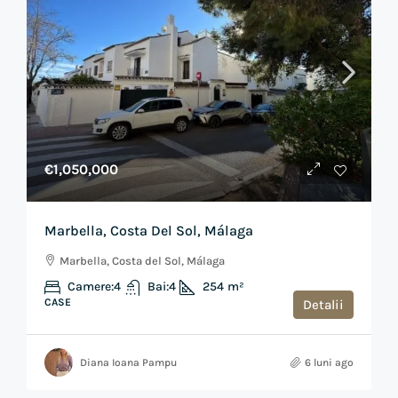
€1,050,000
Marbella, Costa Del Sol, Málaga
Marbella, Costa del Sol, Málaga
Camere:
4
Bai:
4
254
m²
CASE
Detalii
Diana Ioana Pampu
6 luni ago