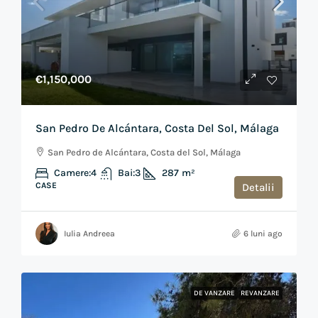
€1,150,000
San Pedro De Alcántara, Costa Del Sol, Málaga
San Pedro de Alcántara, Costa del Sol, Málaga
Camere:
4
Bai:
3
287
m²
CASE
Detalii
Iulia Andreea
6 luni ago
DE VANZARE
REVANZARE