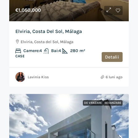
€1,050,000
Elviria, Costa Del Sol, Málaga
Elviria, Costa del Sol, Málaga
Camere:
4
Bai:
4
280
m²
CASE
Detalii
Lavinia Kiss
6 luni ago
DE VANZARE
REVANZARE