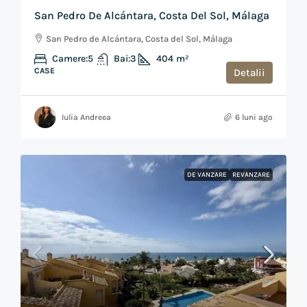
San Pedro De Alcántara, Costa Del Sol, Málaga
San Pedro de Alcántara, Costa del Sol, Málaga
Camere:
5
Bai:
3
404
m²
CASE
Detalii
Iulia Andreea
6 luni ago
DE VANZARE
REVANZARE