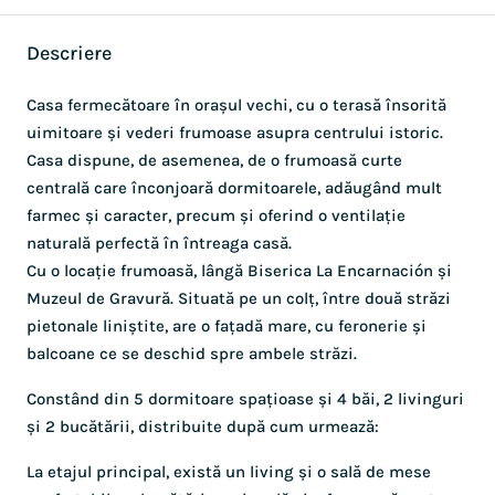
Descriere
Casa fermecătoare în orașul vechi, cu o terasă însorită
uimitoare și vederi frumoase asupra centrului istoric.
Casa dispune, de asemenea, de o frumoasă curte
centrală care înconjoară dormitoarele, adăugând mult
farmec și caracter, precum și oferind o ventilație
naturală perfectă în întreaga casă.
Cu o locație frumoasă, lângă Biserica La Encarnación și
Muzeul de Gravură. Situată pe un colț, între două străzi
pietonale liniștite, are o fațadă mare, cu feronerie și
balcoane ce se deschid spre ambele străzi.
Constând din 5 dormitoare spațioase și 4 băi, 2 livinguri
și 2 bucătării, distribuite după cum urmează:
La etajul principal, există un living și o sală de mese