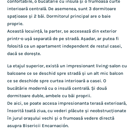
confortabile, o bucătărie cu insulă și o frumoasă curte
interioară centrală. De asemenea, sunt 3 dormitoare
spațioase și 2 băi. Dormitorul principal are o baie
proprie.
Această locuință, la parter, se accesează din exterior
printr-o ușă separată de pe stradă. Așadar, ar putea fi
folosită ca un apartament independent de restul casei,
dacă se dorește.
La etajul superior, există un impresionant living-salon cu
balcoane ce se deschid spre stradă și un alt mic balcon
ce se deschide spre curtea interioară a casei. O
bucătărie modernă cu o insulă centrală. Și două
dormitoare duble, ambele cu băi proprii.
De aici, se poate accesa impresionanta terasă exterioară,
însorită toată ziua, cu vederi plăcute și neobstrucționate
în jurul orașului vechi și o frumoasă vedere directă
asupra Bisericii Encarnación.