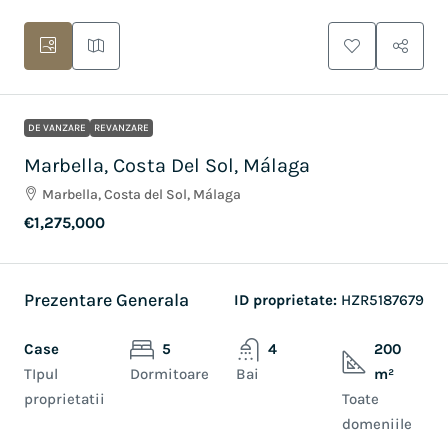
DE VANZARE
REVANZARE
Marbella, Costa Del Sol, Málaga
Marbella, Costa del Sol, Málaga
€1,275,000
Prezentare Generala
ID proprietate:
HZR5187679
Case
5
4
200
TIpul
Dormitoare
Bai
m²
proprietatii
Toate
domeniile