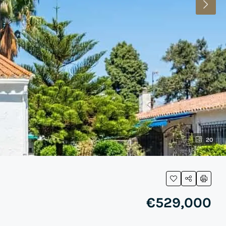
20
€529,000