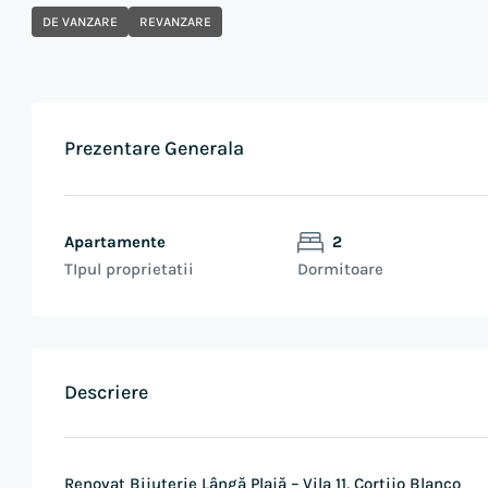
DE VANZARE
REVANZARE
Prezentare Generala
Apartamente
2
TIpul proprietatii
Dormitoare
Descriere
Renovat Bijuterie Lângă Plajă – Vila 11, Cortijo Blanco