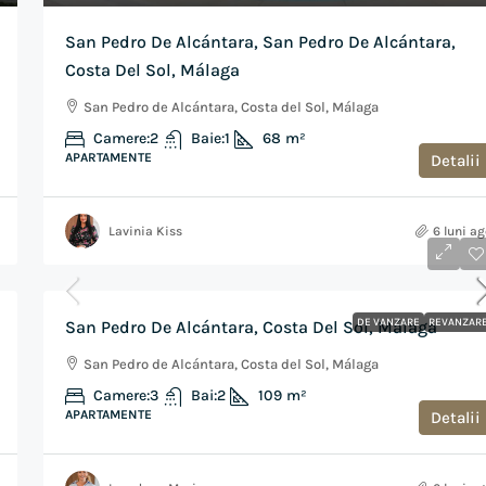
San Pedro De Alcántara, San Pedro De Alcántara,
Costa Del Sol, Málaga
San Pedro de Alcántara, Costa del Sol, Málaga
Camere:
2
Baie:
1
68
m²
APARTAMENTE
Detalii
Lavinia Kiss
6 luni a
€650,000
DE VANZARE
REVANZAR
San Pedro De Alcántara, Costa Del Sol, Málaga
San Pedro de Alcántara, Costa del Sol, Málaga
Camere:
3
Bai:
2
109
m²
APARTAMENTE
Detalii