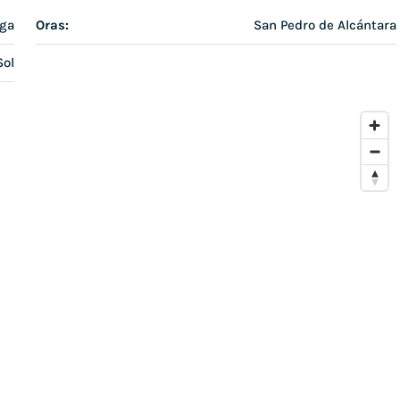
aga
Oras:
San Pedro de Alcántara
Sol