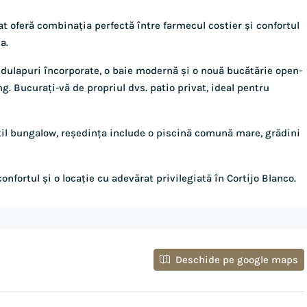
 oferă combinația perfectă între farmecul costier și confortul
a.
dulapuri încorporate, o baie modernă și o nouă bucătărie open-
ng. Bucurați-vă de propriul dvs. patio privat, ideal pentru
stil bungalow, reședința include o piscină comună mare, grădini
fortul și o locație cu adevărat privilegiată în Cortijo Blanco.
Deschide pe google maps