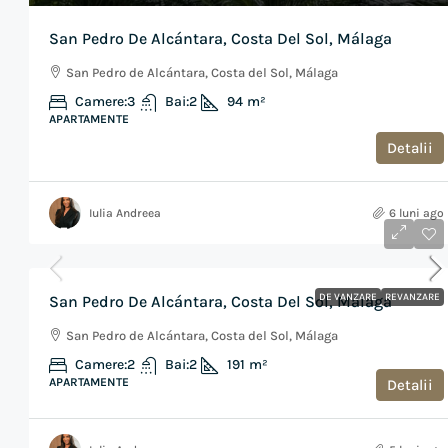
San Pedro De Alcántara, Costa Del Sol, Málaga
San Pedro de Alcántara, Costa del Sol, Málaga
Camere:
3
Bai:
2
94
m²
APARTAMENTE
Detalii
Iulia Andreea
6 luni ago
€550,000
DE VANZARE
REVANZARE
San Pedro De Alcántara, Costa Del Sol, Málaga
San Pedro de Alcántara, Costa del Sol, Málaga
Camere:
2
Bai:
2
191
m²
APARTAMENTE
Detalii