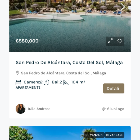
€580,000
San Pedro De Alcántara, Costa Del Sol, Málaga
San Pedro de Alcántara, Costa del Sol, Málaga
Camere:
2
Bai:
2
104
m²
APARTAMENTE
Detalii
Iulia Andreea
6 luni ago
DE VANZARE
REVANZARE