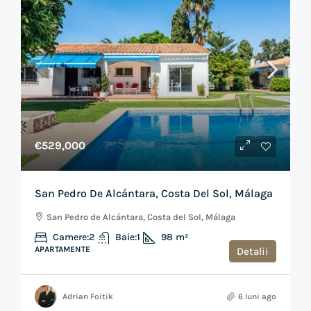
€529,000
San Pedro De Alcántara, Costa Del Sol, Málaga
San Pedro de Alcántara, Costa del Sol, Málaga
Camere:
2
Baie:
1
98
m²
APARTAMENTE
Detalii
Adrian Foitik
6 luni ago