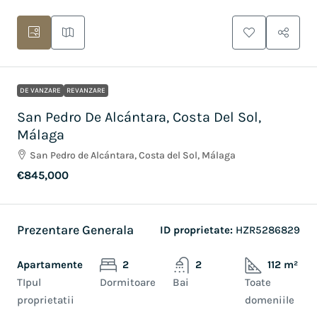
DE VANZARE
REVANZARE
San Pedro De Alcántara, Costa Del Sol,
Málaga
San Pedro de Alcántara, Costa del Sol, Málaga
€845,000
Prezentare Generala
ID proprietate:
HZR5286829
Apartamente
2
2
112 m²
TIpul
Dormitoare
Bai
Toate
proprietatii
domeniile