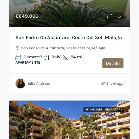
€649,000
San Pedro De Alcántara, Costa Del Sol, Málaga
San Pedro de Alcántara, Costa del Sol, Málaga
Camere:
3
Bai:
2
94
m²
APARTAMENTE
Detalii
Iulia Andreea
6 luni ago
DE VANZARE
REVANZARE