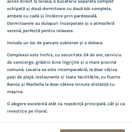
acces direct la terasă, o bucătărie separată complet
echipată și două dormitoare cu două băi complete,
ambele cu cadă și încălzire prin pardoseală.
Dormitoarele au dulapuri încorporate și o atmosferă
serenă, perfectă pentru relaxare.
Include un loc de parcare subteran și o debara.
Complexul este închis, cu securitate 24 de ore, serviciu
de concierge, grădini bine îngrijite și o mare piscină
comună. Locatia sa este incomparabilă, la doar câțiva
pași de plajă, restaurante și toate facilitățile, cu Puerto
Banús și Marbella la doar câteva minute distanță cu
mașina.
O alegere excelentă atât ca reședință principală, cât și ca
investiție pe litoral.