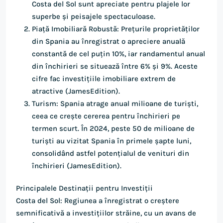
Costa del Sol sunt apreciate pentru plajele lor
superbe și peisajele spectaculoase.
Piață Imobiliară Robustă: Prețurile proprietăților
din Spania au înregistrat o apreciere anuală
constantă de cel puțin 10%, iar randamentul anual
din închirieri se situează între 6% și 9%. Aceste
cifre fac investițiile imobiliare extrem de
atractive​ (JamesEdition)​.
Turism: Spania atrage anual milioane de turiști,
ceea ce crește cererea pentru închirieri pe
termen scurt. În 2024, peste 50 de milioane de
turiști au vizitat Spania în primele șapte luni,
consolidând astfel potențialul de venituri din
închirieri​ (JamesEdition)​.
Principalele Destinații pentru Investiții
Costa del Sol: Regiunea a înregistrat o creștere
semnificativă a investițiilor străine, cu un avans de