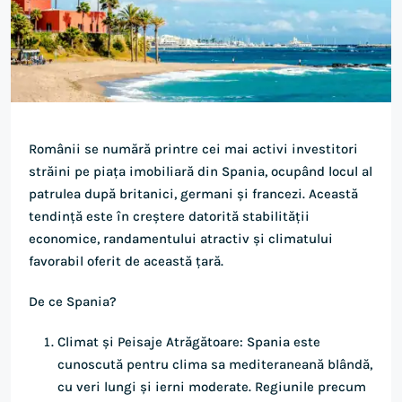
Românii se numără printre cei mai activi investitori
străini pe piața imobiliară din Spania, ocupând locul al
patrulea după britanici, germani și francezi. Această
tendință este în creștere datorită stabilității
economice, randamentului atractiv și climatului
favorabil oferit de această țară.
De ce Spania?
Climat și Peisaje Atrăgătoare: Spania este
cunoscută pentru clima sa mediteraneană blândă,
cu veri lungi și ierni moderate. Regiunile precum